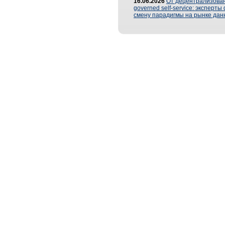
16.06.2026
От децентрализован
governed self-service: эксперт
смену парадигмы на рынке дан