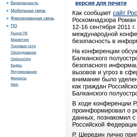
версия для печати
Безопасность
Мобильная связь
Как сообщает
сайт Ро
Фиксированная связь
Роскомнадзора Роман
ПО
12-16 сентября 2011 г.
международной конфе
Рынок ПК
Маркетинг
безопасность в инфо
Торговые сети
На конференции обсуж
Оборудование
Балканского полуостр
Outsourcing
безопасного информац
Кадры
вызовов и угроз в сф
Регулирование
внимание было уделе
Финансы
Web
как граждан Российск
Балканского полуостр
В ходе конференции Р
проинформировал о р
данных, познакомил с
Российской Федераци
Р. Шередин лично при