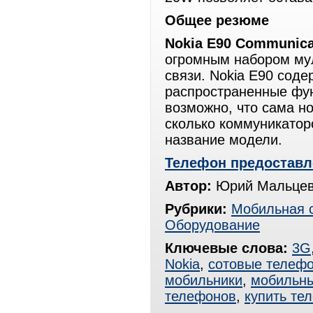
Общее резюме
Nokia E90 Communica
огромным набором му
связи. Nokia E90 соде
распространенные фун
возможно, что сама н
сколько коммуникаторо
название модели.
Телефон предоставл
Автор:
Юрий Мальцев
Рубрики:
Мобильная 
Оборудование
Ключевые слова:
3G
Nokia
,
сотовые телеф
мобильники
,
мобильн
телефонов
,
купить те