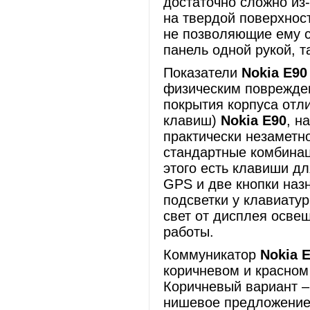
достаточно сложно из-
на твердой поверхнос
не позволяющие ему с
панель одной рукой, т
Показатели
Nokia E90
физическим поврежден
покрытия корпуса отли
клавиш)
Nokia E90
, н
практически незаметн
стандартные комбинац
этого есть клавиши д
GPS и две кнопки наз
подсветки у клавиату
свет от дисплея осве
работы.
Коммуникатор
Nokia 
коричневом и красном 
Коричневый вариант –
нишевое предложение