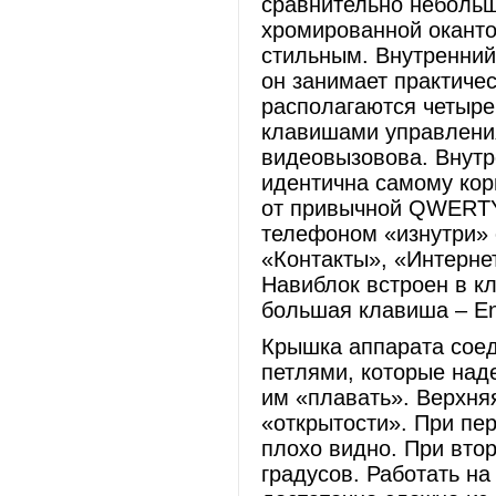
сравнительно небольш
хромированной оканто
стильным. Внутренний
он занимает практичес
располагаются четыре
клавишами управления
видеовызовова. Внутр
идентична самому кор
от привычной QWERTY-
телефоном «изнутри»
«Контакты», «Интерне
Навиблок встроен в к
большая клавиша – Ent
Крышка аппарата сое
петлями, которые над
им «плавать». Верхня
«открытости». При пе
плохо видно. При вто
градусов. Работать н