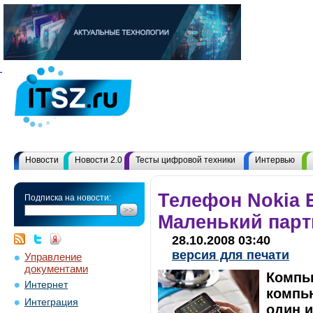
Новости
Новости 2.0
Тесты цифровой техники
Интервью
Телефон Nokia 
Подписка на новости:
Маленький парт
28.10.2008 03:40
версия для печати
Управление
документами
Компь
Интернет
компью
Интеграция
один и