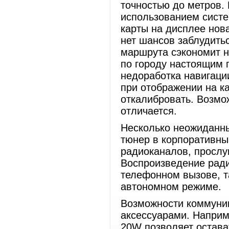
точностью до метров.
использованием сист
карты на дисплее нова
нет шансов заблудить
маршрута сэкономит н
по городу настоящим 
недоработка навигаци
при отображении на ка
откалибровать. Возмо
отличается.
Несколько неожиданн
тюнер в корпоративны
радиоканалов, прослуш
Воспроизведение рад
телефонном вызове, т
автономном режиме.
Возможности коммуни
аксессуарами. Напри
20W позволяет остават