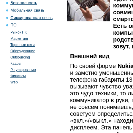
Безопасность
комму
Мобильная связь
совме
Фиксированная связь
смартф
Есть о
ПО
компью
Рынок ПК
родств
Маркетинг
Торговые сети
зовут,
Оборудование
Внешний вид
Outsourcing
Кадры
По своей форме
Noki
Регулирование
и заметно уменьшенны
Финансы
телефона габариты 13
Web
вызывают чувство уваж
это чудо техники, то 
коммуникатор в руки, 
не совсем понимаешь, 
советуем определитьс
«вкл.»/«выкл.» находи
дисплеем. Эта панель