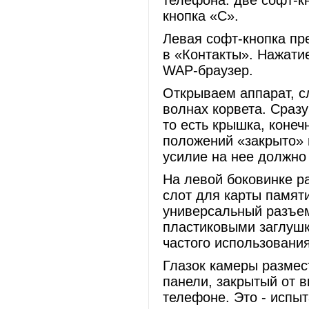
телефона: две софт-к
кнопка «С».
Левая софт-кнопка пр
в «Контакты». Нажати
WAP-браузер.
Открываем аппарат, с
волнах корвета. Сразу
то есть крышка, коне
положений «закрыто» 
усилие на нее должно
На левой боковинке р
слот для карты памяти
универсальный разъем
пластиковыми заглушк
частого использования
Глазок камеры размес
панели, закрытый от 
телефоне. Это - испы