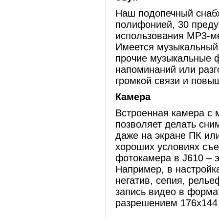
Наш подопечный снабж
полифонией, 30 пред
использования МР3-ме
Имеется музыкальный 
прочие музыкальные ф
напоминаний или разг
громкой связи и повыш
Камера
Встроенная камера с
позволяет делать сни
даже на экране ПК или
хороших условиях съем
фотокамера в J610 – 
Например, в настройк
негатив, сепия, релье
запись видео в форм
разрешением 176х144 