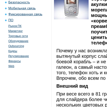
Безопасность
акулки
Мобильная связь
морепл
Фиксированная связь
мощный
«корве
ПО
преамб
Рынок ПК
поучит
Маркетинг
Торговые сети
ценить
Оборудование
телефо
Outsourcing
Почему у нас возникл
Кадры
вытянутый корпус сла
Регулирование
боевой корабль – и н
Финансы
Web
галеон, а самый наст
того, телефон хоть и 
Впрочем, обо всем по 
Внешний вид
При весе всего в 81 г
для слайдера более ч
нескольких цветовых 