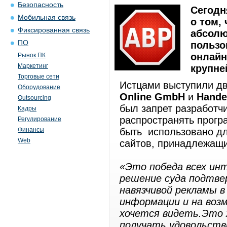
Безопасность
Сегодн
Мобильная связь
о том,
Фиксированная связь
абсолю
ПО
пользо
онлайн
Рынок ПК
Маркетинг
крупне
Торговые сети
Истцами выступили д
Оборудование
Online GmbH
и
Hande
Outsourcing
был запрет разработч
Кадры
распространять прогр
Регулирование
Финансы
быть использовано дл
Web
сайтов, принадлежащи
«Это победа всех ин
решение суда подтве
навязчивой рекламы 
информации и на воз
хочется видеть.Это 
получать удовольств