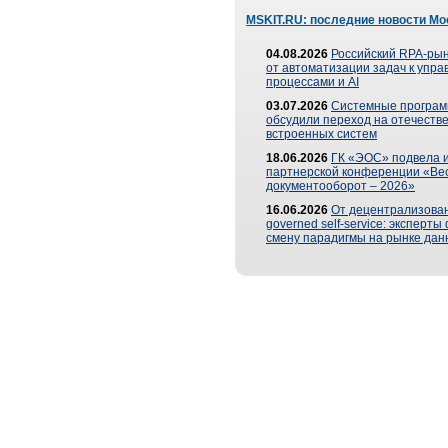
MSKIT.RU: последние новости Мо
04.08.2026
Российский RPA-рын
от автоматизации задач к упр
процессами и AI
03.07.2026
Системные програ
обсудили переход на отечеств
встроенных систем
18.06.2026
ГК «ЭОС» подвела и
партнерской конференции «Ве
документооборот – 2026»
16.06.2026
От децентрализован
governed self-service: эксперт
смену парадигмы на рынке дан