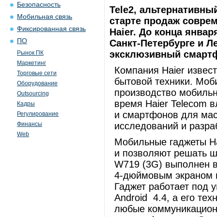
Безопасность
Tele2, альтернативны
Мобильная связь
старте продаж совр
Фиксированная связь
Haier. До конца январ
ПО
Санкт-Петербурге и Л
эксклюзивный смартфо
Рынок ПК
Маркетинг
Компания Haier извест
Торговые сети
бытовой техники. Моб
Оборудование
производство мобильн
Outsourcing
время Haier Telecom 
Кадры
и смартфонов для мас
Регулирование
Финансы
исследований и разра
Web
Мобильные гаджеты H
и позволяют решать ш
W719 (3G) выполнен в
4-дюймовым экраном и
Гаджет работает под 
Android 4.4, а его те
любые коммуникационн