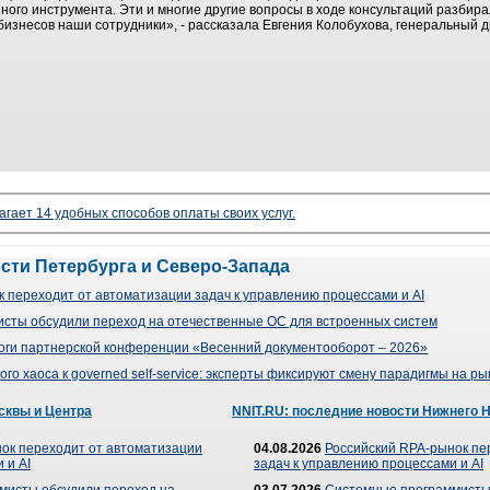
ного инструмента. Эти и многие другие вопросы в ходе консультаций разбир
изнесов наши сотрудники», - рассказала Евгения Колобухова, генеральный 
агает 14 удобных способов оплаты своих услуг.
ости Петербурга и Северо-Запада
 переходит от автоматизации задач к управлению процессами и AI
сты обсудили переход на отечественные ОС для встроенных систем
оги партнерской конференции «Весенний документооборот – 2026»
го хаоса к governed self-service: эксперты фиксируют смену парадигмы на р
сквы и Центра
NNIT.RU: последние новости Нижнего 
ок переходит от автоматизации
04.08.2026
Российский RPA-рынок пе
 и AI
задач к управлению процессами и AI