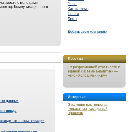
али вместе с молодыми
Jume
директор Коммуникационного
Кит-системс
Iconica
Бегет
Добавь свою компанию
Проекты
От разрозненной отчетности к
единой системе аналитики —
кейс «Холодильник.ру»
Интервью
ынке данных
Эволюция партнерства:
экосистема, как единый
Новгорода
организм
реходит от автоматизации