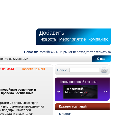
Добавить
новость
мероприятие
компанию
Новости:
Российский RPA-рынок переходит от автоматизации з
ление документами
О нас
и на MSKIT
Новости на NNIT
Поиск:
Тесты цифровой техники
й новейшим решениям и
К провело бесплатные
ертами из различных сфер
ии инструментов продвижения
Каталог компаний
сы предпринимателей.
ие задачи ставить, как
Мегаплан