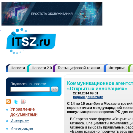
Новости
Новости 2.0
Тесты цифровой техники
Интервью
Коммуникационное агентст
Подписка на новости:
«Открытых инновациях»
22.10.2014 09:01
версия для печати
С 14 по 16 октября в Москве в тре
перспективам международной коопер
Управление
консультации по вопросам PR для о
документами
В Стартап-зоне форума «Открытые и
Интернет
бизнеса. Специалисты Коммуникацио
бизнеса и выбрать правильные, рас
Интеграция
«Важно грамотно продумать весь про