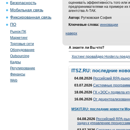
Безопасность
оценивать эффективность того или и
предпринимателями на примере их б
Мобильная связь
агентства А-ТАК.
Фиксированная связь
Автор:
Рутковская София
ПО
Ключевые слова:
инновации
Рынок ПК
наверх
Маркетинг
Торговые сети
А знаете ли Вы что?
Оборудование
Outsourcing
Хостинг провайдер Hoster.ru предл
Кадры
Регулирование
ITSZ.RU: последние нов
Финансы
04.08.2026
Российский RPA-рынок
Web
03.07.2026
Системные программи
18.06.2026
ГК «ЭОС» подвела ит
16.06.2026
От децентрализованно
MSKIT.RU: последние новости Мо
04.08.2026
Российский RPA-рын
задач к управлению процессами