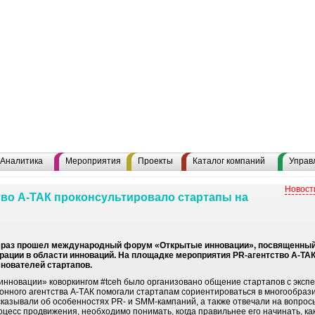
Аналитика
Мероприятия
Проекты
Каталог компаний
Управ
Новост
во А-ТАК проконсультировало стартапы на
тий раз прошел международный форум «Открытые инновации», посвященны
ации в области инноваций. На площадке мероприятия PR-агентство А-ТА
снователей стартапов.
нновации» коворкингом #tceh было организовано общение стартапов с эксп
нного агентства А-ТАК помогали стартапам сориентироваться в многообраз
сказывали об особенностях PR- и SMM-кампаний, а также отвечали на вопро
цесс продвижения, необходимо понимать, когда правильнее его начинать, как