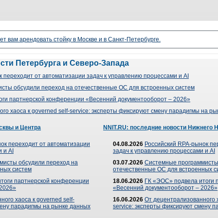
ет вам арендовать стойку в Москве и в Санкт-Петербурге.
ости Петербурга и Северо-Запада
 переходит от автоматизации задач к управлению процессами и AI
сты обсудили переход на отечественные ОС для встроенных систем
оги партнерской конференции «Весенний документооборот – 2026»
го хаоса к governed self-service: эксперты фиксируют смену парадигмы на р
сквы и Центра
NNIT.RU: последние новости Нижнего 
ок переходит от автоматизации
04.08.2026
Российский RPA-рынок пе
 и AI
задач к управлению процессами и AI
мисты обсудили переход на
03.07.2026
Системные программисты
ных систем
отечественные ОС для встроенных с
итоги партнерской конференции
18.06.2026
ГК «ЭОС» подвела итоги 
 2026»
«Весенний документооборот – 2026»
ого хаоса к governed self-
16.06.2026
От децентрализованного ха
мену парадигмы на рынке данных
service: эксперты фиксируют смену 