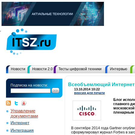
Новости
Новости 2.0
Тесты цифровой техники
Интервью
Всеобъемлющий Интернет:
Подписка на новости:
13.10.2014 10:22
версия для печати
Блог исполн
главного ди
московской 
Управление
пленарным
документами
Интернет
В сентябре 2014 года Gartner опубл
Интеграция
сформулировал журнал Forbes в заг