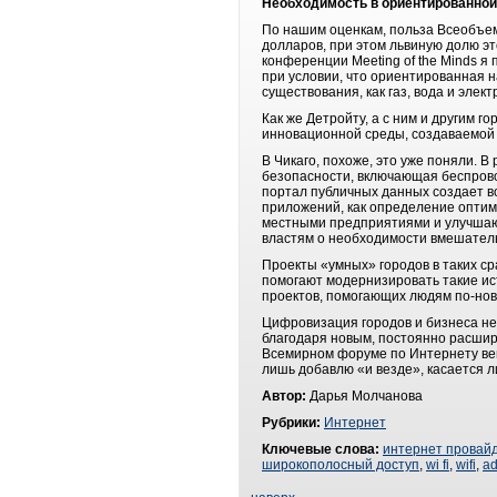
Необходимость в ориентированной
По нашим оценкам, польза Всеобъем
долларов, при этом львиную долю эт
конференции Meeting of the Minds я 
при условии, что ориентированная на
существования, как газ, вода и элект
Как же Детройту, а с ним и другим 
инновационной среды, создаваемой
В Чикаго, похоже, это уже поняли. 
безопасности, включающая беспров
портал публичных данных создает во
приложений, как определение оптим
местными предприятиями и улучшаю
властям о необходимости вмешательс
Проекты «умных» городов в таких ср
помогают модернизировать такие ист
проектов, помогающих людям по-ново
Цифровизация городов и бизнеса н
благодаря новым, постоянно расшир
Всемирном форуме по Интернету вещ
лишь добавлю «и везде», касается л
Автор:
Дарья Молчанова
Рубрики:
Интернет
Ключевые слова:
интернет провай
широкополосный доступ
,
wi fi
,
wifi
,
ad