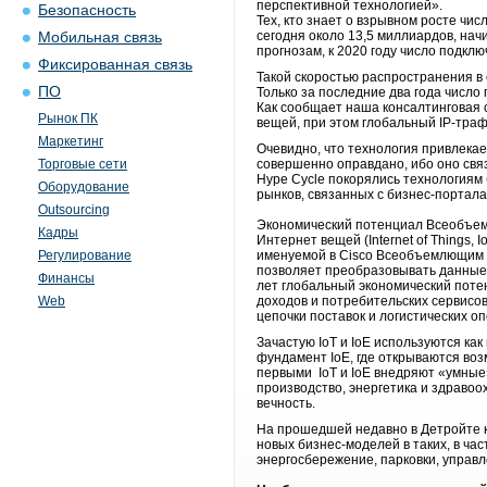
перспективной технологией».
Безопасность
Тех, кто знает о взрывном росте чис
сегодня около 13,5 миллиардов, на
Мобильная связь
прогнозам, к 2020 году число подкл
Фиксированная связь
Такой скоростью распространения в 
ПО
Только за последние два года число
Как сообщает наша консалтинговая 
Рынок ПК
вещей, при этом глобальный IP-тра
Маркетинг
Очевидно, что технология привлекае
Торговые сети
совершенно оправдано, ибо оно свя
Hype Cycle покорялись технологиям 
Оборудование
рынков, связанных с бизнес-портал
Outsourcing
Экономический потенциал Всеобъем
Кадры
Интернет вещей (Internet of Things
Регулирование
именуемой в Cisco Всеобъемлющим Ин
позволяет преобразовывать данные в
Финансы
лет глобальный экономический поте
Web
доходов и потребительских сервисо
цепочки поставок и логистических о
Зачастую IoT и IoE используются ка
фундамент IoE, где открываются во
первыми IoT и IoE внедряют «умные»
производство, энергетика и здравоох
вечность.
На прошедшей недавно в Детройте ко
новых бизнес-моделей в таких, в ча
энергосбережение, парковки, управл