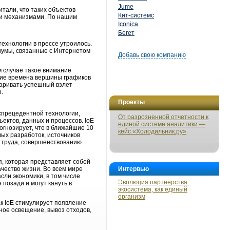
Jume
итали, что таких объектов
Кит-системс
 и механизмами. По нашим
Iconica
Бегет
технологии в прессе утроилось.
иумы, связанные с Интернетом
Добавь свою компанию
м случае такое внимание
ние времена вершины графиков
паривать успешный взлет
.
Проекты
еспрецедентной технологии,
От разрозненной отчетности к
ектов, данных и процессов. IoE
единой системе аналитики —
огнозирует, что в ближайшие 10
кейс «Холодильник.ру»
ых разработок, источников
 труда, совершенствованию
ия, которая представляет собой
чество жизни. Во всем мире
Интервью
сли экономики, в том числе
Эволюция партнерства:
 позади и могут кануть в
экосистема, как единый
организм
ак IoE стимулирует появление
ное освещение, вывоз отходов,