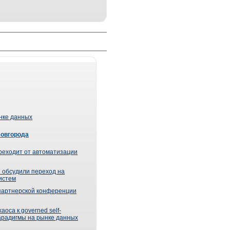
ынке данных
Новгорода
реходит от автоматизации
 обсудили переход на
истем
партнерской конференции
оса к governed self-
парадигмы на рынке данных