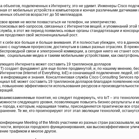
ла объектов, подключенных к Интернету, это не удивит. Инженеры Cisco подсч
чиная от мобильных устройств и компьютеров и кончая различными датчиками
юченных объектов возрастет до 50 миллиардов.
свое время не могли похвастаться ни телефон, ни электричество.
 поисковых веб-запросов, связанных с Интернетом вещей, и упоминаний этой 
служба, в этот же период появились новые органы стандартизации и консорц
фик продолжил свой экспоненциальный рост.
т к себе все больше и больше внимания. И я полностью убежден, что в данно
зано с ощутимым прогрессом, достигнутым в самых разных отраслях. В преж
беспроводной связи и электронной коммерции, а сегодня никто не станет ос
ами, социальными медиа и такими мобильными устройствами, как сматртфоны
лющего Интернета может составить 19 триллионов долларов
, IoT) создает фундамент для еще более продвинутой, и, по нашему мнению, б
тернетом (Internet of Everything, IoE) и означающей подключение людей, объ
 информацию и знания. Консалтинговая служба Cisco Consulting Services пр
нциал IoE может составить 19 триллионов долларов благодаря появлению нов
в, повышению эффективности использования ресурсов и производительности
пераций.
к взаимозаменяемые понятия, но следует подчеркнуть, что IoT – это технолог
зможности следующего уровня, позволяющие повысить бизнес-результаты и ка
 города, к которым, наращивая темпы, присоединяются практически все отра
ранение. Те же, кто проигнорируют этот этап эволюции технологий, останутся
нференции Meeting of the Minds участники из разных стран рассказывали, к
стности, вопросах городского функционирования, как высокоэффективное улич
ение трафиком и многое другое.