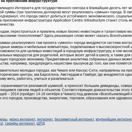
 на приложения инфраструктуре
лющего Интернета для государственного сектора в ближайшие десять лет мо
ой суммы (три триллиона долларов) могут реализовать «умные» города. В св
подчеркнул, что города смогут добиться устойчивого экономического, социальн
 приложения инфраструктура Application Centric Infrastructure станет столь
ричество.
городам, перестроиться и привлечь новые бизнес-инвестиции и талантливую м
 высокими технологиями? Здесь решающее слово может сказать Всеобъемлю
В рамках реализуемого там проекта «умного» города внедряется система кон
одные камеры и мобильные компьютеры, подключаемые к высокоскоростной ш
зможности для целевых инвестиций в городскую инфраструктуру, в том числе
альных маршрутов для родителей, которые возят детей в школу, а также для
щих городскую экономику. Предиктивная аналитика собранных данных может
тва, например, предупредить нашествие грызунов до того, как они появятся
авнительно молодых городах, как Чикаго или Канзас-Сити, направлены на пр
орические центры, как Барселона, Амстердам и Гамбург, где внедряются одн
му жить, работать, учиться и развлекаться.
е ограничивается рекламной шумихой, а приносит большие дивиденды, сове
яющимся связям людей и объектов. Соответствующие доказательства этого 
ей – 2014 (пройдет 14-16 октября в Чикаго) под девизом «Всеобъемлющий И
и это городов, производства, энергетики, торговли, образования или здравоо
деры
,
через интернет
,
интернет
,
безлимитный интернет
,
крупнейшие интерне
sl
,
тарифы интернет
,
ШПД