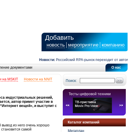
Добавить
новость
мероприятие
компанию
Новости:
Российский RPA-рынок переходит от автоматиза
ление документами
О нас
и на MSKIT
Новости на NNIT
Поиск:
Тесты цифровой техники
неса индустриальных решений,
ается, автор примет участие в
“Интернет вещей», и выступит с
Каталог компаний
й вывод из него очень хорошо
и становится самой
Мегаплан