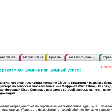
Аналитика
Мероприятия
Проекты
Каталог компаний
Управ
Новост
 рекламная шумиха или шумный успех?
ительного вице-президента компании Cisco по стратегии и развитию биз
ректора по вопросам глобализации Вима Элфринка (Wim Elfrink). Как ожид
конференции Cisco Connect, в программу которой впервые включен поток 
 докладом
иковала очередной отчет по перспективным технологиям Hype Cycle. Ключево
оловке статьи: «Теперь это факт: Интернет вещей обгоняет большие данные 