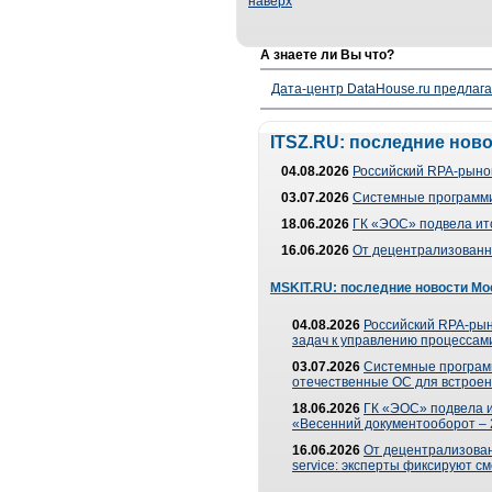
наверх
А знаете ли Вы что?
Дата-центр DataHouse.ru предлага
ITSZ.RU: последние нов
04.08.2026
Российский RPA-рынок
03.07.2026
Системные программи
18.06.2026
ГК «ЭОС» подвела ит
16.06.2026
От децентрализованно
MSKIT.RU: последние новости Мо
04.08.2026
Российский RPA-рын
задач к управлению процессами
03.07.2026
Системные програм
отечественные ОС для встроен
18.06.2026
ГК «ЭОС» подвела 
«Весенний документооборот –
16.06.2026
От децентрализованн
service: эксперты фиксируют с