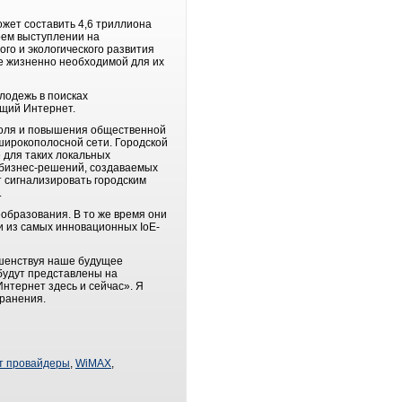
жет составить 4,6 триллиона
оем выступлении на
ого и экологического развития
 же жизненно необходимой для их
олодежь в поисках
щий Интернет.
троля и повышения общественной
ирокополосной сети. Городской
 для таких локальных
 бизнес-решений, создаваемых
 сигнализировать городским
.
еобразования. В то же время они
и из самых инновационных IoE-
ршенствуя наше будущее
будут представлены на
нтернет здесь и сейчас». Я
хранения.
т провайдеры
,
WiMAX
,