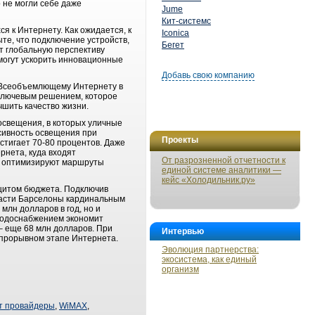
 не могли себе даже
Jume
Кит-системс
 к Интернету. Как ожидается, к
Iconica
те, что подключение устройств,
Бегет
т глобальную перспективу
могут ускорить инновационные
Добавь свою компанию
 Всеобъемлющему Интернету в
 ключевым решением, которое
чшить качество жизни.
освещения, в которых уличные
сивность освещения при
Проекты
стигает 70-80 процентов. Даже
рнета, куда входят
От разрозненной отчетности к
, оптимизируют маршруты
единой системе аналитики —
кейс «Холодильник.ру»
ицитом бюджета. Подключив
власти Барселоны кардинальным
млн долларов в год, но и
водоснабжением экономит
– еще 68 млн долларов. При
Интервью
 прорывном этапе Интернета.
Эволюция партнерства:
экосистема, как единый
организм
т провайдеры
,
WiMAX
,