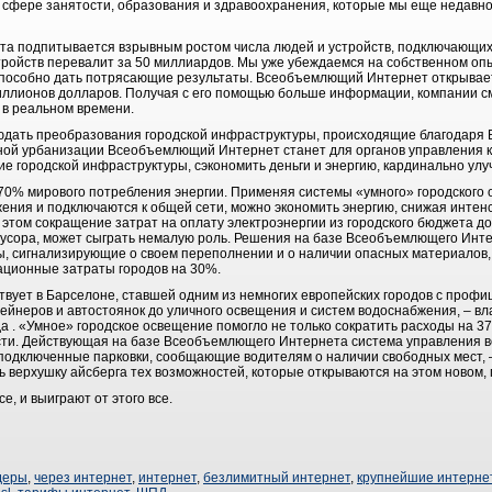
 сфере занятости, образования и здравоохранения, которые мы еще недавно
 подпитывается взрывным ростом числа людей и устройств, подключающихся
тройств перевалит за 50 миллиардов. Мы уже убеждаемся на собственном опы
способно дать потрясающие результаты. Всеобъемлющий Интернет открывае
риллионов долларов. Получая с его помощью больше информации, компании с
в реальном времени.
юдать преобразования городской инфраструктуры, происходящие благодаря
ьной урбанизации Всеобъемлющий Интернет станет для органов управления
е городской инфраструктуры, сэкономить деньги и энергию, кардинально улу
 70% мирового потребления энергии. Применяя системы «умного» городского 
ния и подключаются к общей сети, можно экономить энергию, снижая интен
 этом сокращение затрат на оплату электроэнергии из городского бюджета до
 мусора, может сыграть немалую роль. Решения на базе Всеобъемлющего Инте
, сигнализирующие о своем переполнении и о наличии опасных материалов
рационные затраты городов на 30%.
ует в Барселоне, ставшей одним из немногих европейских городов с проф
тейнеров и автостоянок до уличного освещения и систем водоснабжения, – 
а . «Умное» городское освещение помогло не только сократить расходы на 37 
ости. Действующая на базе Всеобъемлющего Интернета система управления 
а подключенные парковки, сообщающие водителям о наличии свободных мест, 
 верхушку айсберга тех возможностей, которые открываются на этом новом,
, и выиграют от этого все.
деры
,
через интернет
,
интернет
,
безлимитный интернет
,
крупнейшие интерне