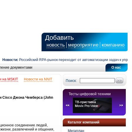
Добавить
новость
мероприятие
компанию
овости:
Российский RPA-рынок переходит от автоматизации задач к управле
ление документами
О нас
и на MSKIT
Новости на NNIT
Поиск:
Тесты цифровой техники
и Cisco Джона Чемберса (John
Каталог компаний
ционное соединение людей,
 жизни, развлечений и общения,
Мегаплан