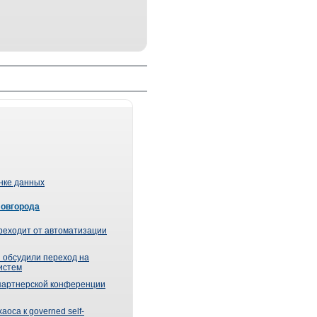
ынке данных
Новгорода
реходит от автоматизации
 обсудили переход на
истем
партнерской конференции
оса к governed self-