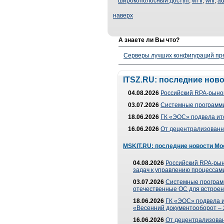
широкополосный доступ
,
wi fi
,
wifi
,
ad
наверх
А знаете ли Вы что?
Серверы лучших конфигураций пре
ITSZ.RU: последние нов
04.08.2026
Российский RPA-рынок
03.07.2026
Системные программи
18.06.2026
ГК «ЭОС» подвела ит
16.06.2026
От децентрализованно
MSKIT.RU: последние новости Мо
04.08.2026
Российский RPA-рын
задач к управлению процессами
03.07.2026
Системные програм
отечественные ОС для встроен
18.06.2026
ГК «ЭОС» подвела 
«Весенний документооборот –
16.06.2026
От децентрализованн