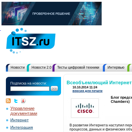
Новости
Новости 2.0
Тесты цифровой техники
Интервью
Всеобъемлющий Интернет:
Подписка на новости:
10.10.2014 11:24
версия для печати
Блог предсе
Chambers)
Управление
документами
Интернет
В развитии Интернета наступил пе
Интеграция
процессов, данных и физических объ