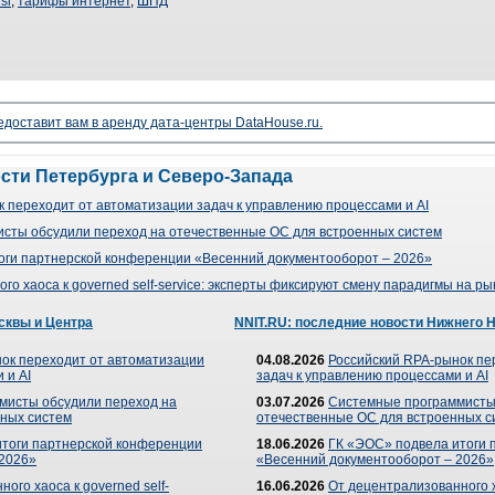
sl
,
тарифы интернет
,
ШПД
доставит вам в аренду дата-центры DataHouse.ru.
ости Петербурга и Северо-Запада
 переходит от автоматизации задач к управлению процессами и AI
сты обсудили переход на отечественные ОС для встроенных систем
оги партнерской конференции «Весенний документооборот – 2026»
го хаоса к governed self-service: эксперты фиксируют смену парадигмы на р
сквы и Центра
NNIT.RU: последние новости Нижнего 
ок переходит от автоматизации
04.08.2026
Российский RPA-рынок пе
 и AI
задач к управлению процессами и AI
мисты обсудили переход на
03.07.2026
Системные программисты
ных систем
отечественные ОС для встроенных с
итоги партнерской конференции
18.06.2026
ГК «ЭОС» подвела итоги 
 2026»
«Весенний документооборот – 2026»
ого хаоса к governed self-
16.06.2026
От децентрализованного ха