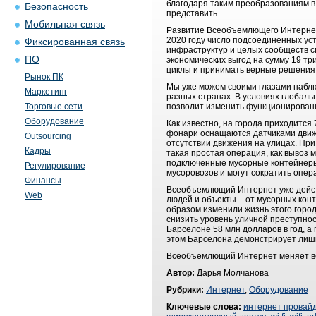
благодаря таким преобразованиям в
Безопасность
представить.
Мобильная связь
Развитие Всеобъемлющего Интернета
2020 году число подсоединенных ус
Фиксированная связь
инфраструктур и целых сообществ 
ПО
экономических выгод на сумму 19 т
циклы и принимать верные решения 
Рынок ПК
Мы уже можем своими глазами набл
Маркетинг
разных странах. В условиях глобал
Торговые сети
позволит изменить функционировани
Оборудование
Как известно, на города приходится
фонари оснащаются датчиками движе
Outsourcing
отсутствии движения на улицах. При
Кадры
такая простая операция, как вывоз
подключенные мусорные контейнеры
Регулирование
мусоровозов и могут сократить опе
Финансы
Всеобъемлющий Интернет уже действ
Web
людей и объекты – от мусорных кон
образом изменили жизнь этого город
снизить уровень уличной преступн
Барселоне 58 млн долларов в год, 
этом Барселона демонстрирует лишь
Всеобъемлющий Интернет меняет все
Автор:
Дарья Молчанова
Рубрики:
Интернет
,
Оборудование
Ключевые слова:
интернет провай