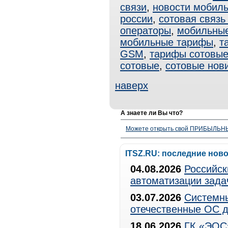
связи
,
новости мобиль
россии
,
сотовая связь
операторы
,
мобильные
мобильные тарифы
,
т
GSM
,
тарифы сотовы
сотовые
,
сотовые нов
наверх
А знаете ли Вы что?
Можете открыть свой ПРИБЫЛЬНЫЙ
ITSZ.RU: последние нов
04.08.2026
Российск
автоматизации зада
03.07.2026
Системны
отечественные ОС д
18.06.2026
ГК «ЭОС»