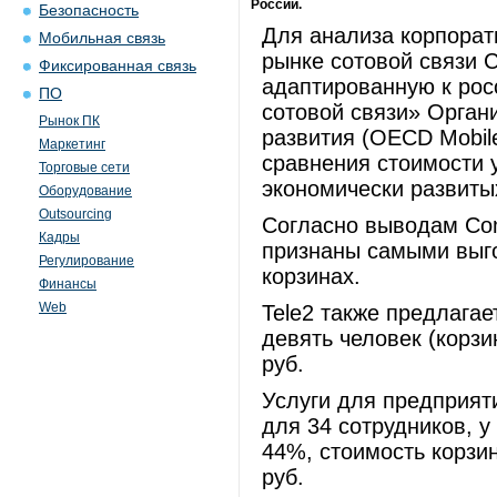
России.
Безопасность
Для анализа корпорат
Мобильная связь
рынке сотовой связи 
Фиксированная связь
адаптированную к рос
ПО
сотовой связи» Орган
Рынок ПК
развития (OECD Mobile
Маркетинг
сравнения стоимости 
Торговые сети
экономически развиты
Оборудование
Outsourcing
Согласно выводам Co
Кадры
признаны самыми выг
Регулирование
корзинах.
Финансы
Web
Tele2 также предлагае
девять человек (корзи
руб.
Услуги для предприят
для 34 сотрудников, у
44%, стоимость корзи
руб.