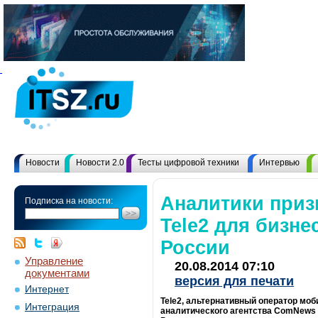
Новости
Новости 2.0
Тесты цифровой техники
Интервью
Аналитики при
Подписка на новости:
Tele2 для бизн
России
Управление
20.08.2014 07:10
документами
версия для печати
Интернет
Tele2, альтернативный оператор моб
Интеграция
аналитического агентства ComNews