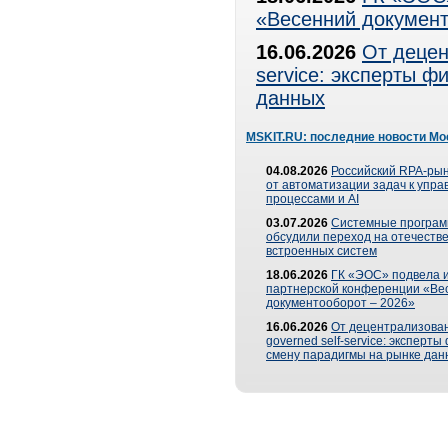
«Весенний документ
16.06.2026
От децен
service: эксперты 
данных
MSKIT.RU: последние новости Мо
04.08.2026
Российский RPA-рын
от автоматизации задач к упр
процессами и AI
03.07.2026
Системные програ
обсудили переход на отечеств
встроенных систем
18.06.2026
ГК «ЭОС» подвела и
партнерской конференции «Ве
документооборот – 2026»
16.06.2026
От децентрализован
governed self-service: эксперт
смену парадигмы на рынке дан