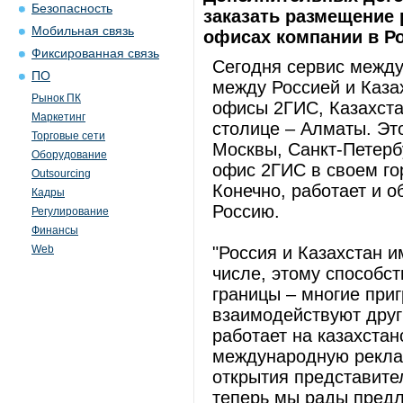
Безопасность
заказать размещение
Мобильная связь
офисах компании в Ро
Фиксированная связь
Сегодня сервис межд
ПО
между Россией и Каза
Рынок ПК
офисы 2ГИС, Казахста
Маркетинг
столице – Алматы. Это
Торговые сети
Москвы, Санкт-Петербу
Оборудование
офис 2ГИС в своем го
Outsourcing
Конечно, работает и о
Кадры
Россию.
Регулирование
Финансы
Web
"Россия и Казахстан и
числе, этому способс
границы – многие при
взаимодействуют друг
работает на казахстан
международную реклам
открытия представите
теперь мы рады пред