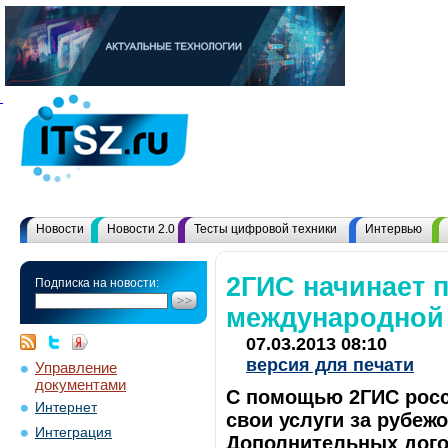
Новости
Новости 2.0
Тесты цифровой техники
Интервью
2ГИС начинает 
Подписка на новости:
международной
07.03.2013 08:10
версия для печати
Управление
документами
C помощью 2ГИС росс
Интернет
свои услуги за рубеж
Интеграция
Дополнительных догов