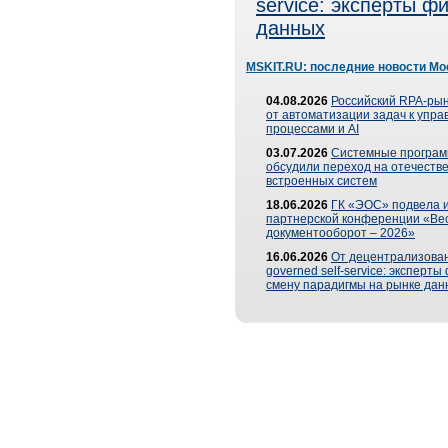
service: эксперты 
данных
MSKIT.RU: последние новости Мо
04.08.2026
Российский RPA-рын
от автоматизации задач к упр
процессами и AI
03.07.2026
Системные програ
обсудили переход на отечеств
встроенных систем
18.06.2026
ГК «ЭОС» подвела и
партнерской конференции «Ве
документооборот – 2026»
16.06.2026
От децентрализован
governed self-service: эксперт
смену парадигмы на рынке дан