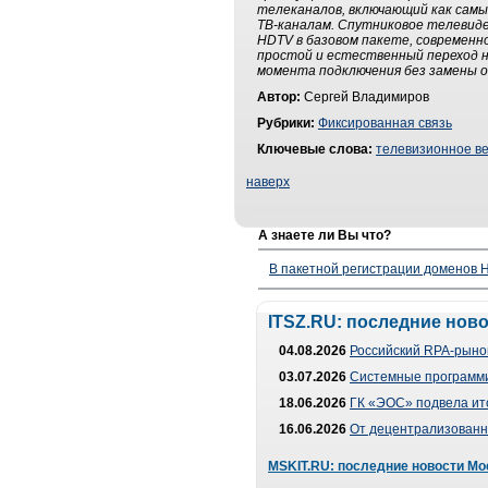
телеканалов, включающий как самы
ТВ-каналам. Спутниковое телевиде
HDTV в базовом пакете, современ
простой и естественный переход н
момента подключения без замены о
Автор:
Сергей Владимиров
Рубрики:
Фиксированная связь
Ключевые слова:
телевизионное в
наверх
А знаете ли Вы что?
В пакетной регистрации доменов H
ITSZ.RU: последние нов
04.08.2026
Российский RPA-рынок
03.07.2026
Системные программи
18.06.2026
ГК «ЭОС» подвела ит
16.06.2026
От децентрализованно
MSKIT.RU: последние новости Мо