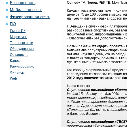
Безопасность
Comedy TV, Перец, РБК ТВ, Моя Плане
Мобильная связь
Каждый тематический пакет «Контин
цене от 75 до 100 рублей в месяц, 
Фиксированная связь
на «Безлимитный» равна годовой под
ПО
HD-вещание спутниковой платформы 
разнообразные спортивные, развлек
Рынок ПК
любителей кино, информационный ка
Маркетинг
«Классический» без дополнительной
Торговые сети
Новый пакет
«Стандарт» проекта «
Оборудование
включая два популярных спортивных 
год или 3 рубля в день, что на сег
Outsourcing
В пакет «Стандарт», помимо HD-кан
Кадры
музыкальные и этнические телеканал
Регулирование
Как сообщил официальный представи
Финансы
телевидения согласовал со своим 
2012 году количества каналов в п
Web
Наша справка.
Спутниковое телевидение «Конт
Intelsat 15 и доступная для 99% н
многочисленным российским и зару
гибкого пакетирования, бесплатны
пакете. Другие спутниковые проект
«Телекарта» (на рынке с сентября 
и Дальнего Востока.
Спутниковое телевидение «ТЕЛЕ
преимущества «Телекарты» - макс