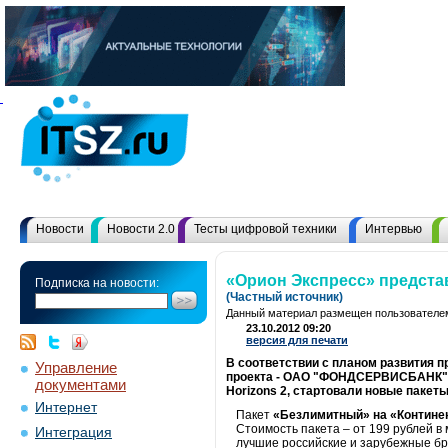
Новости
Новости 2.0
Тесты цифровой техники
Интервью
«Орион Экспресс» предста
Подписка на новости:
(Частный источник)
Данный материал размещен пользователем
23.10.2012 09:20
версия для печати
В соответствии с планом развития 
Управление
проекта - ОАО "ФОНДСЕРВИСБАНК" - 
документами
Horizons 2, стартовали новые пакет
Интернет
Пакет
«Безлимитный» на «Контине
Стоимость пакета – от 199 рублей в
Интеграция
лучшие российские и зарубежные бре