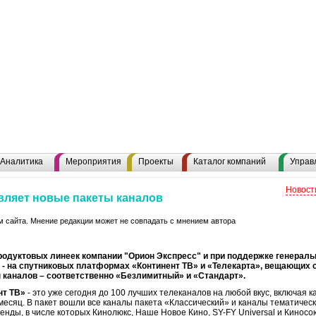
Аналитика
Мероприятия
Проекты
Каталог компаний
Управ
Новост
вляет новые пакеты каналов
 сайта. Мнение редакции может не совпадать с мнением автора
продуктовых линеек компании "Орион Экспресс" и при поддержке генераль
на спутниковых платформах «Континент ТВ» и «Телекарта», вещающих со 
ы каналов – соответственно «Безлимитный» и «Стандарт».
нт ТВ»
- это уже сегодня до 100 лучших телеканалов на любой вкус, включая к
 месяц. В пакет вошли все каналы пакета «Классический» и каналы тематичес
нды, в числе которых Кинолюкс, Наше Новое Кино, SY-FY Universal и Киносою