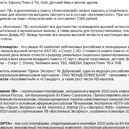
та, Европа Плюс и Tiji, Gulli, Детский Мир и многие другие.
ент ТВ» в дополнение к пакету «Классический» можно заказать и подключить
однако для абонентов выгоднее смотреть их в составе «Безлимитного». При оп
писке на пакет «Классический» и составляет 2388 рублей.
«Континент ТВ» использует все достоинства телевидения высокой четкости
ательные и музыкальные каналы, а также каналы для путешественников, пок
нал Дождь HD. Между прочим, все каналы высокой четкости в настоящее вр
 платы.
Телекарта»
- это свыше 45 наиболее рейтинговых российских и легендарных 
канала высокой четкости: КХЛ HD и Спорт 1 HD. Стоимость нового пакета «С
одняшний день можно отнести к разряду уникальных социально ориентированн
алов и всех каналов младшего пакета «Старт», вошли спортивные, детские, 
ы – Спорт 1, Disney, Любимое кино, ТВ3, AMEDIA, Европа Плюс ТВ и ТНВ.
тель компании "Орион Экспресс" М. Дубровский, один из ведущих российски
генеральным финансовым партнером - ОАО "ФОНДСЕРВИСБАНК" - программу 
акетах
«Безлимитный» и «Стандарт», а также рост числа HD-каналов.
инент ТВ»
– спутниковая платформа, запущенная в марте 2010 года компа
аселения России, от Калининграда до Южно-Сахалинска. Предоставляет аб
бежным телеканалам, сбалансированные пакеты качественных каналов для
й доступ к основным эфирным российским ТВ-каналам, доступное HDTV-об
ы «Орион Экспресс» на КА Horizons 2, Intelsat 15 и «Экспресс АМ3»: спутн
2010 года) и спутниковое ТВ «Восточный Экспресс», созданное в декабре 2
КАРТА»
- low-cost платформа, стартовавшая в сентябре 2010 года на КА Inte
имально экономичный телевизионный комплект, доступная абонентская п