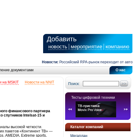
Добавить
новость
мероприятие
компанию
Новости:
Российский RPA-рынок переходит от автоматиз
ление документами
О нас
и на MSKIT
Новости на NNIT
Поиск:
Тесты цифровой техники
ного финансового партнера
спутников Intelsat-15 и
аналы высокой четкости.
Каталог компаний
ких пакетов «Континент ТВ» —
з, AMEDIA, Extreme sports,
Мегаплан