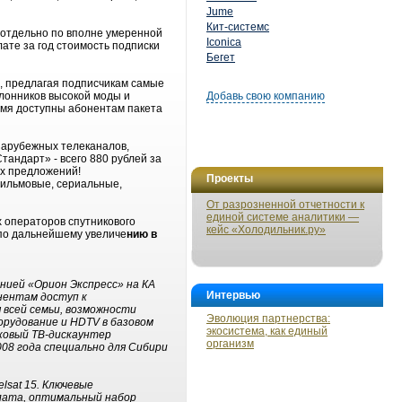
Jume
Кит-системс
 отдельно по вполне умеренной
Iconica
лате за год стоимость подписки
Бегет
, предлагая подписчикам самые
лонников высокой моды и
Добавь свою компанию
емя доступны абонентам пакета
зарубежных телеканалов,
тандарт» - всего 880 рублей за
ых предложений!
Проекты
фильмовые, сериальные,
От разрозненной отчетности к
единой системе аналитики —
х операторов спутникового
кейс «Холодильник.ру»
по дальнейшему увеличе
нию в
нией «Орион Экспресс» на КА
Интервью
онентам доступ к
 всей семьи, возможности
Эволюция партнерства:
орудование и HDTV в базовом
экосистема, как единый
иковый ТВ-дискаунтер
организм
008 года специально для Сибири
lsat 15. Ключевые
лата, оптимальный набор