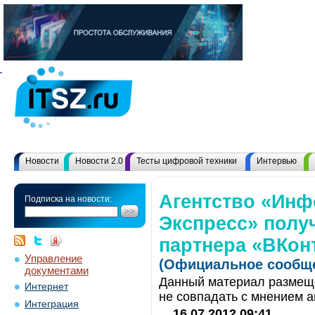
Новости
Новости 2.0
Тесты цифровой техники
Интервью
Агентство «Ин
Подписка на новости:
Экспресс» полу
партнера «ВКон
Управление
(Официальное сообще
документами
Данный материал размеще
Интернет
не совпадать с мнением а
Интеграция
16.07.2012 09:41