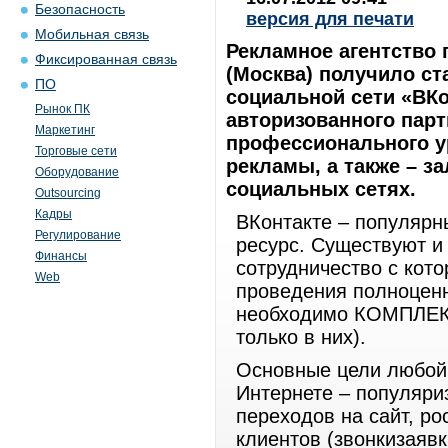
Безопасность
версия для печати
Мобильная связь
Рекламное агентство
Фиксированная связь
(Москва) получило ст
ПО
социальной сети «ВКо
Рынок ПК
авторизованного парт
Маркетинг
профессионального у
Торговые сети
рекламы, а также – з
Оборудование
социальных сетях.
Outsourcing
Кадры
ВКонтакте – популярн
Регулирование
ресурс. Существуют и
Финансы
сотрудничество с кот
Web
проведения полноценн
необходимо КОМПЛЕКС
только в них).
Основные цели любой
Интернете – популяри
переходов на сайт, р
клиентов (звонкизаявк