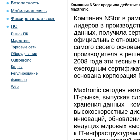
Безопасность
Компания NStor продлила действие 
Maxtronic.
Мобильная связь
Компания NStor в рам
Фиксированная связь
лидеров в производст
ПО
данных, получила сер
Рынок ПК
официальные отношения
Маркетинг
самого своего основан
Торговые сети
производителя в решен
Оборудование
2008 года эти тесные
Outsourcing
Кадры
ежегодным сертификат
Регулирование
основана корпорация M
Финансы
Web
Maxtronic сегодня яв
IT-рынке, выпуская с
хранения данных - ко
высокоскоростные дис
инноваций, обновлени
ведущих мировых выс
к IT-инфраструктурам