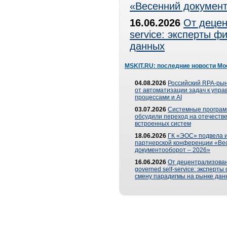
«Весенний документ
16.06.2026
От децен
service: эксперты 
данных
MSKIT.RU: последние новости Мо
04.08.2026
Российский RPA-рын
от автоматизации задач к упр
процессами и AI
03.07.2026
Системные програ
обсудили переход на отечеств
встроенных систем
18.06.2026
ГК «ЭОС» подвела и
партнерской конференции «Ве
документооборот – 2026»
16.06.2026
От децентрализован
governed self-service: эксперт
смену парадигмы на рынке дан