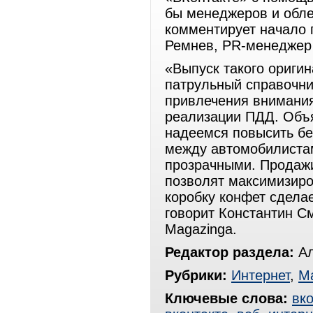
бы менеджеров и обле
комментирует начало 
Ремнев, PR-менеджер
«Выпуск такого ориги
патрульный справочни
привлечения внимания
реализации ПДД. Объя
надеемся повысить бе
между автомобилиста
прозрачными. Продажи
позволят максимизиро
коробку конфет сделае
говорит Константин С
Magazinga.
Редактор раздела:
Ал
Рубрики:
Интернет
,
Ма
Ключевые слова:
вко