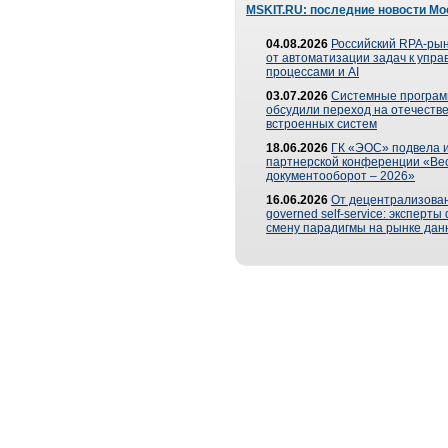
MSKIT.RU: последние новости Мо
04.08.2026
Российский RPA-рын
от автоматизации задач к упр
процессами и AI
03.07.2026
Системные програ
обсудили переход на отечеств
встроенных систем
18.06.2026
ГК «ЭОС» подвела и
партнерской конференции «Ве
документооборот – 2026»
16.06.2026
От децентрализован
governed self-service: эксперт
смену парадигмы на рынке дан