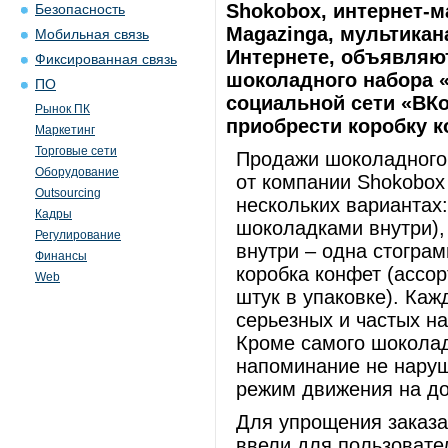
Shokobox, интернет-м
Безопасность
Magazinga, мультикан
Мобильная связь
Интернете, объявляют
Фиксированная связь
шоколадного набора 
ПО
социальной сети «ВКо
Рынок ПК
приобрести коробку к
Маркетинг
Торговые сети
Продажи шоколадного
Оборудование
от компании Shokobox
Outsourcing
нескольких вариантах:
Кадры
шоколадками внутри),
Регулирование
внутри – одна стогра
Финансы
коробка конфет (ассо
Web
штук в упаковке). Ка
серьезных и частых 
Кроме самого шоколад
напоминание не наруш
режим движения на д
Для упрощения заказа
ввели для пользовате