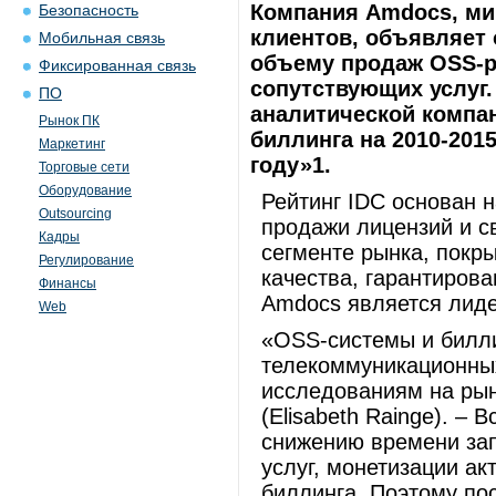
Компания Amdocs, ми
Безопасность
клиентов, объявляет 
Мобильная связь
объему продаж OSS-р
Фиксированная связь
сопутствующих услуг.
ПО
аналитической компан
Рынок ПК
биллинга на 2010-201
Маркетинг
году»1.
Торговые сети
Оборудование
Рейтинг IDC основан 
Outsourcing
продажи лицензий и с
Кадры
сегменте рынка, покр
Регулирование
качества, гарантиров
Финансы
Amdocs является лиде
Web
«OSS-cистемы и билли
телекоммуникационных
исследованиям на рын
(Elisabeth Rainge). –
снижению времени зап
услуг, монетизации а
биллинга. Поэтому по