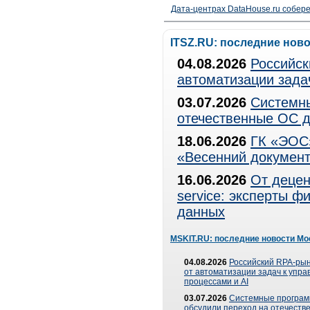
Дата-центрах DataHouse.ru собер
ITSZ.RU: последние нов
04.08.2026
Российск
автоматизации зада
03.07.2026
Системны
отечественные ОС д
18.06.2026
ГК «ЭОС»
«Весенний документ
16.06.2026
От децен
service: эксперты 
данных
MSKIT.RU: последние новости Мо
04.08.2026
Российский RPA-рын
от автоматизации задач к упр
процессами и AI
03.07.2026
Системные програ
обсудили переход на отечеств