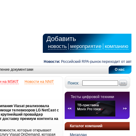
Добавить
новость
мероприятие
компанию
Новости:
Российский RPA-рынок переходит от автомат
ление документами
О нас
и на MSKIT
Новости на NNIT
Поиск:
Тесты цифровой техники
омпания Viasat реализовала
омощи телевизоров LG NetCast с
– крупнейший провайдер
ет доставку премиум контента на
Каталог компаний
можности, которые открывают
слугу Viasat OnDemand, которая
Мегаплан