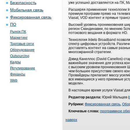
Безопасность
уже успешно доставляется на ПК, М
Расширяя применение технологии Ir
Мобильная связь
премиум программ прямо на телевиз
Фиксированная связь
Viasat, VOD контент и прямые транс
ПО
Высокий уровень проникновения ши
регион Скандинавии, по мнению Scr
Рынок ПК
потокового вещания в формате HD.
Маркетинг
Технология Irdeto Broadband позвол
Торговые сети
спектр цифровых устройств. Различ
доставлять контент на самые разны
Оборудование
многоэкранной стратегии.
Outsourcing
Дэвид Канеллос (David Canellos) ст
Кадры
важнейшее значение для успеха конт
с высоким уровнем проникновения ШП
Регулирование
чем большее присутствие своего кон
Финансы
Провайдеры прилагают массу усилий
все имеющиеся у него приемные устр
Web
модели».
В настоящее время услуги Viasat дл
Редактор раздела:
Юрий Мальцев (
Рубрики:
Фиксированная связь
,
Обо
Ключевые слова:
программное обе
наверх