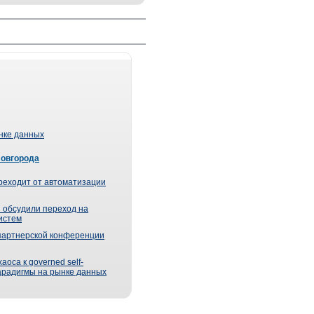
ынке данных
Новгорода
реходит от автоматизации
 обсудили переход на
истем
партнерской конференции
оса к governed self-
парадигмы на рынке данных