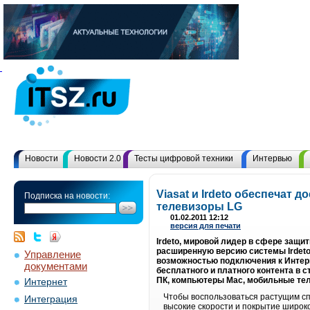
Новости
Новости 2.0
Тесты цифровой техники
Интервью
Viasat и Irdeto обеспечат 
Подписка на новости:
телевизоры LG
01.02.2011 12:12
версия для печати
Irdeto, мировой лидер в сфере защи
расширенную версию системы Irdeto
Управление
возможностью подключения к Интерн
документами
бесплатного и платного контента в 
ПК, компьютеры Mac, мобильные тел
Интернет
Чтобы воспользоваться растущим сп
Интеграция
высокие скорости и покрытие широко