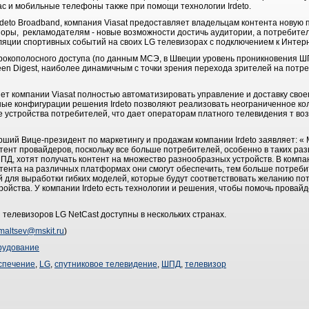
ас и мобильные телефоны также при помощи технологии Irdeto.
deto Broadband, компания Viasat предоставляет владельцам контента новую 
оры, рекламодателям - новые возможности достичь аудитории, а потребите
ляции спортивных событий на своих LG телевизорах с подключением к Интерн
рокополосного доступа (по данным МСЭ, в Швеции уровень проникновения Ш
een Digest, наиболее динамичным с точки зрения перехода зрителей на потр
яет компании Viasat полностью автоматизировать управление и доставку сво
ные конфигурации решения Irdeto позволяют реализовать неограниченное ко
е устройства потребителей, что дает операторам платного телевидения т во
арший Вице-президент по маркетингу и продажам компании Irdeto заявляет: «
ент провайдеров, поскольку все больше потребителей, особенно в таких раз
Д, хотят получать контент на множество разнообразных устройств. В компа
тента на различных платформах они смогут обеспечить, тем больше потребит
 для выработки гибких моделей, которые будут соответствовать желанию по
ойства. У компании Irdeto есть технологии и решения, чтобы помочь провай
я телевизоров LG NetCast доступны в нескольких странах.
maltsev@mskit.ru
)
рудование
спечение
,
LG
,
спутниковое телевидение
,
ШПД
,
телевизор