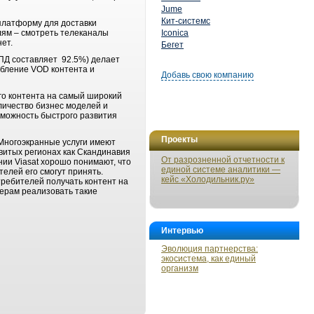
Jume
Кит-системс
платформу для доставки
лям – смотреть телеканалы
Iconica
ет.
Бегет
ПД составляет 92.5%) делает
ебление VOD контента и
Добавь свою компанию
его контента на самый широкий
личество бизнес моделей и
зможность быстрого развития
Проекты
 Многоэкранные услуги имеют
витых регионах как Скандинавия
От разрозненной отчетности к
нии Viasat хорошо понимают, что
единой системе аналитики —
елей его смогут принять.
кейс «Холодильник.ру»
требителей получать контент на
дерам реализовать такие
Интервью
Эволюция партнерства:
экосистема, как единый
организм