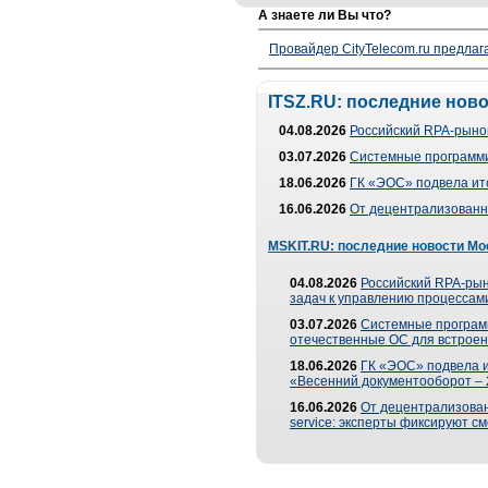
А знаете ли Вы что?
Провайдер CityTelecom.ru предлаг
ITSZ.RU: последние нов
04.08.2026
Российский RPA-рынок
03.07.2026
Системные программи
18.06.2026
ГК «ЭОС» подвела ит
16.06.2026
От децентрализованно
MSKIT.RU: последние новости Мо
04.08.2026
Российский RPA-рын
задач к управлению процессами
03.07.2026
Системные програм
отечественные ОС для встроен
18.06.2026
ГК «ЭОС» подвела 
«Весенний документооборот –
16.06.2026
От децентрализованн
service: эксперты фиксируют с