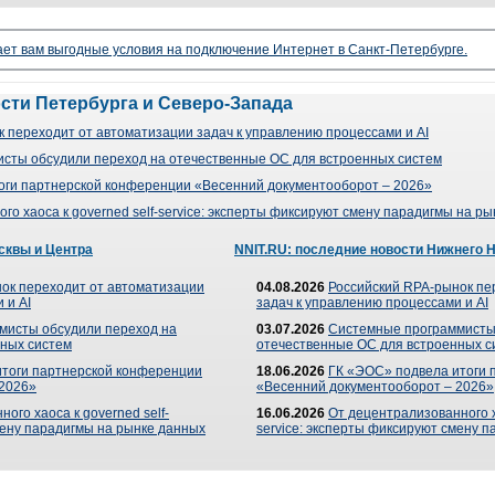
ает вам выгодные условия на подключение Интернет в Санкт-Петербурге.
ости Петербурга и Северо-Запада
 переходит от автоматизации задач к управлению процессами и AI
сты обсудили переход на отечественные ОС для встроенных систем
оги партнерской конференции «Весенний документооборот – 2026»
го хаоса к governed self-service: эксперты фиксируют смену парадигмы на р
сквы и Центра
NNIT.RU: последние новости Нижнего 
ок переходит от автоматизации
04.08.2026
Российский RPA-рынок пе
 и AI
задач к управлению процессами и AI
мисты обсудили переход на
03.07.2026
Системные программисты
ных систем
отечественные ОС для встроенных с
итоги партнерской конференции
18.06.2026
ГК «ЭОС» подвела итоги 
 2026»
«Весенний документооборот – 2026»
ого хаоса к governed self-
16.06.2026
От децентрализованного ха
мену парадигмы на рынке данных
service: эксперты фиксируют смену 