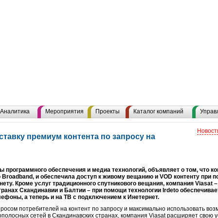
Аналитика
Мероприятия
Проекты
Каталог компаний
Управ
Новост
доставку премиум контента по запросу на
ты программного обеспечения и медиа технологий, объявляет о том, что к
 Broadband, и обеспечила доступ к живому вещанию и VOD контенту при п
ету. Кроме услуг традиционного спутникового вещания, компания Viasat 
странах Скандинавии и Балтии – при помощи технологии Irdeto обеспечива
ефоны, а теперь и на ТВ с подключением к Инетернет.
росом потребителей на контент по запросу и максимально использовать воз
полосных сетей в Скандинавских странах, компания Viasat расширяет свою у