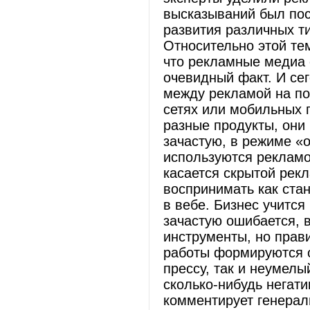
высказываний был пос
развития различных т
Относительно этой те
что рекламные медиа 
очевидный факт. И се
между рекламой на по
сетях или мобильных п
разные продукты, они
зачастую, в режиме «о
используются рекламо
касается скрытой рек
воспринимать как ста
в вебе. Бизнес учится
зачастую ошибается,
инструменты, но прав
работы формируются о
прессу, так и неумелы
сколько-нибудь негати
комментирует генерал