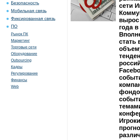
Безопасность
сети И
Мобильная связь
Коммун
Фиксированная связь
вырос 
года в
ПО
Вполне
Рынок ПК
стать 
Маркетинг
Торговые сети
объем
Оборудование
тенден
Outsourcing
росси
Кадры
Facebo
Регулирование
событ
Финансы
компан
Web
фондов
событи
темами
конфе
Игроки
прогно
различ