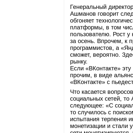
Генеральный директо
Ашманов говорит след
обгоняет технологиче
платформы, в том числ
пользователю. Рост у 
за осень. Впрочем, к
программистов, а «Янд
сможет, вероятно. Зде
рынку.
Если «ВКонтакте» эту 
прочим, в виде альянс
«ВКонтакте» с пьедест
Что касается вопросов
социальных сетей, то 
следующее: «С социал
то случилось с поиско
испытания терпения и
монетизации и стали 
сети монетизируются,