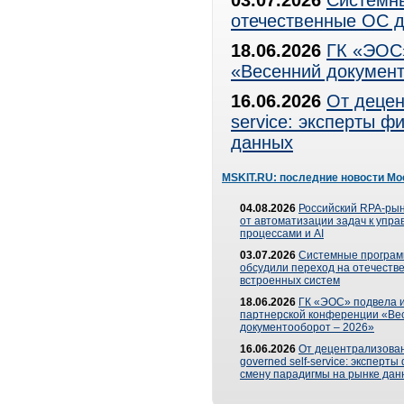
03.07.2026
Системны
отечественные ОС д
18.06.2026
ГК «ЭОС»
«Весенний документ
16.06.2026
От децен
service: эксперты 
данных
MSKIT.RU: последние новости Мо
04.08.2026
Российский RPA-рын
от автоматизации задач к упр
процессами и AI
03.07.2026
Системные програ
обсудили переход на отечеств
встроенных систем
18.06.2026
ГК «ЭОС» подвела и
партнерской конференции «Ве
документооборот – 2026»
16.06.2026
От децентрализован
governed self-service: эксперт
смену парадигмы на рынке дан