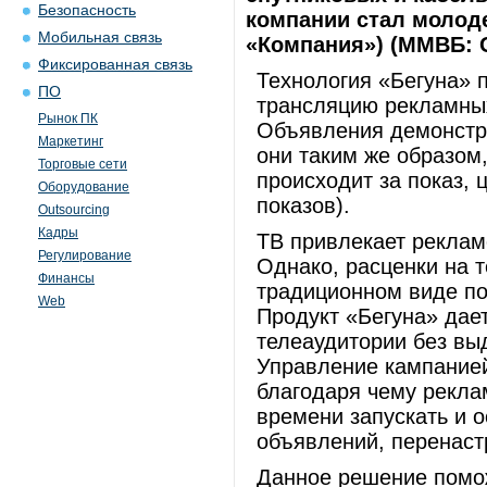
Безопасность
компании стал молод
Мобильная связь
«Компания») (ММВБ: 
Фиксированная связь
Технология «Бегуна» 
ПО
трансляцию рекламны
Рынок ПК
Объявления демонстр
Маркетинг
они таким же образом,
Торговые сети
происходит за показ, 
Оборудование
показов).
Outsourcing
Кадры
ТВ привлекает реклам
Регулирование
Однако, расценки на т
Финансы
традиционном виде по
Web
Продукт «Бегуна» дае
телеаудитории без вы
Управление кампанией
благодаря чему рекла
времени запускать и о
объявлений, перенаст
Данное решение помо