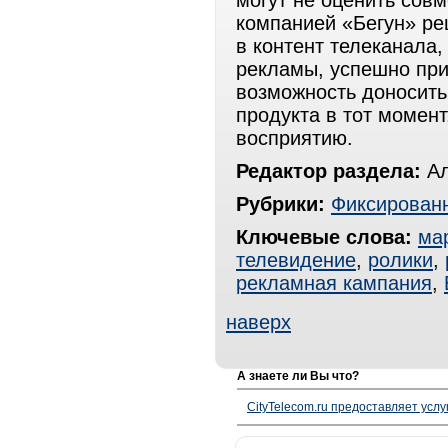
могут не оценить сов
компанией «Бегун» ре
в контент телеканала,
рекламы, успешно пр
возможность доносить
продукта в тот момент
восприятию.
Редактор раздела:
Ал
Рубрики:
Фиксированн
Ключевые слова:
ма
телевидение
,
ролики
,
рекламная кампания
,
наверх
А знаете ли Вы что?
CityTelecom.ru предоставляет услу