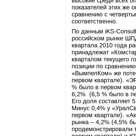
высокие среди всех оп
показателей этих же о
сравнению с четверты
соответственно.
По данным iKS-Consul
российском рынке ШПД
квартала 2010 года р
принадлежат «Комстар
кварталом текущего г
позиции по сравнению
«ВымпелКом» же потер
первом квартале). «Э
% было в первом квар
6,2% (6,5 % было в п
Его доля составляет 
Минус 0,4% у «УралСв
первом квартале). «А
рынка – 4,2% (4,5% бы
продемонстрировали т