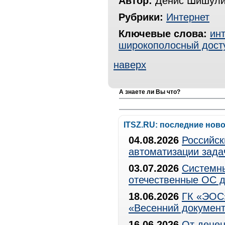
Автор:
Денис Шишули
Рубрики:
Интернет
Ключевые слова:
ин
широкополосный дост
наверх
А знаете ли Вы что?
ITSZ.RU: последние нов
04.08.2026
Российск
автоматизации зада
03.07.2026
Системны
отечественные ОС д
18.06.2026
ГК «ЭОС»
«Весенний документ
16.06.2026
От децен