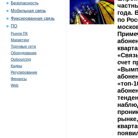
Безопасность
частны
Мобильная связь
года. 
Фиксированная связь
по Рос
москов
ПО
Примеч
Рынок ПК
абонен
Маркетинг
Торговые сети
кварт
Оборудование
«Связь
Outsourcing
счет п
Кадры
«Вымп
Регулирование
абонен
Финансы
«топ-1
Web
абонен
тенден
наблю
прони
рынке
кварт
появил