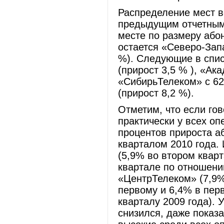
Распределение мест в
предыдущим отчетным
месте по размеру абон
остается «Северо-Запа
%). Следующие в спис
(прирост 3,5 % ), «Ака
«СибирьТелеком» с 628
(прирост 8,2 %).
Отметим, что если гов
практически у всех о
процентов прироста а
кварталом 2010 года.
(5,9% во втором квар
квартале по отношению
«ЦентрТелеком» (7,9%
первому и 6,4% в пер
кварталу 2009 года). 
снизился, даже показ