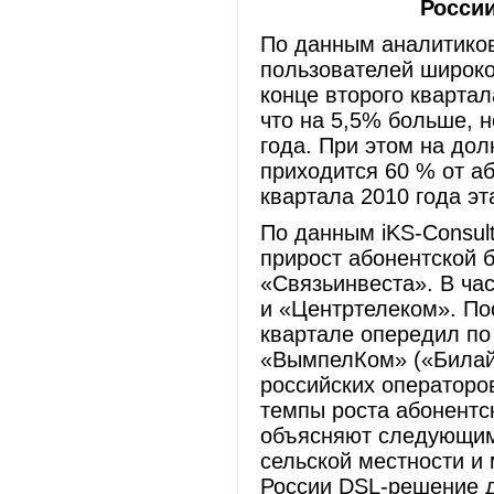
России
По данным аналитиков
пользователей широко
конце второго квартал
что на 5,5% больше, н
года. При этом на до
приходится 60 % от аб
квартала 2010 года э
По данным iKS-Consul
прирост абонентской 
«Связьинвеста». В ча
и «Центртелеком». По
квартале опередил по
«ВымпелКом» («Билайн
российских операторо
темпы роста абонентс
объясняют следующим 
сельской местности и
России DSL-решение д