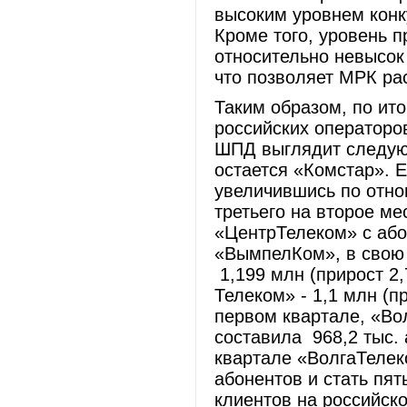
высоким уровнем конк
Кроме того, уровень 
относительно невысок
что позволяет МРК ра
Таким образом, по ито
российских операторо
ШПД выглядит следую
остается «Комстар». Е
увеличившись по отно
третьего на второе ме
«ЦентрТелеком» с або
«ВымпелКом», в свою 
1,199 млн (прирост 2,
Телеком» - 1,1 млн (п
первом квартале, «Во
составила 968,2 тыс. 
квартале «ВолгаТелек
абонентов и стать пя
клиентов на российск