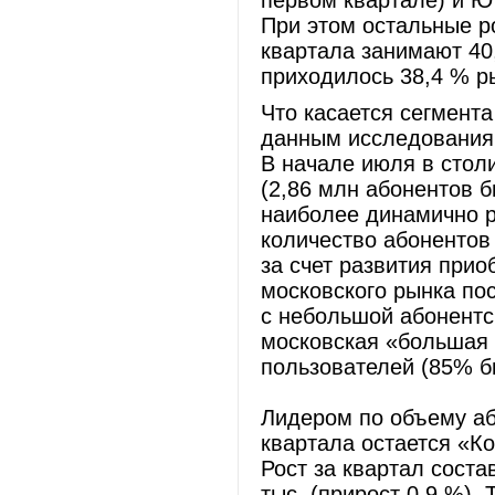
первом квартале) и Ю
При этом остальные р
квартала занимают 40
приходилось 38,4 % р
Что касается сегмент
данным исследования 
В начале июля в стол
(2,86 млн абонентов б
наиболее динамично р
количество абонентов
за счет развития при
московского рынка по
с небольшой абонентс
московская «большая 
пользователей (85% б
Лидером по объему аб
квартала остается «Ко
Рост за квартал соста
тыс. (прирост 0,9 %).