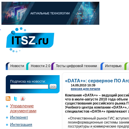
Новости
Новости 2.0
Тесты цифровой техники
Интервью
«DATA+»: серверное ПО Ar
Подписка на новости:
14.09.2010 10:39
версия для печати
Компания «DATA+» – ведущий россий
что в июле-августе 2010 года объе
существования российского рынка ГИ
Управление
Учебного центра компании «DATA+»,
документами
специалистов «DATA+» привлекают з
Интернет
«Отечественный рынок ГИС вступил 
геоинформационные системы занима
Интеграция
госструктуры и коммерческие предп