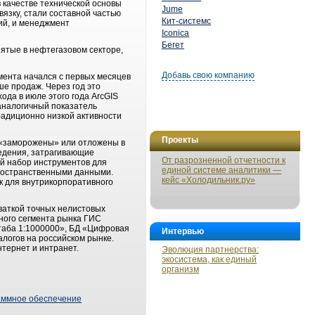
в качестве технической основы
Jume
язку, стали составной частью
Кит-системс
ий, и менеджмент
Iconica
Бегет
ятые в нефтегазовом секторе,
Добавь свою компанию
мента начался с первых месяцев
ше продаж. Через год это
ода в июле этого года ArcGIS
 аналогичный показатель
радиционно низкой активности
Проекты
и «заморожены» или отложены в
введения, затрагивающие
От разрозненной отчетности к
й набор инструментов для
единой системе аналитики —
ространственными данными.
кейс «Холодильник.ру»
к для внутрикорпоративного
ваткой точных нелистовых
рного сегмента рынка ГИС
таба 1:1000000», БД «Цифровая
Интервью
алогов на российском рынке.
нтернет и интранет.
Эволюция партнерства:
экосистема, как единый
организм
аммное обеспечение