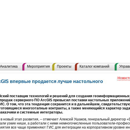
Аналитика
Мероприятия
Проекты
Каталог компаний
Управ
Новост
cGIS впервые продается лучше настольного
ский поставщик технологий и решений для создания геоинформационных с
м продаж серверного ПО ArcGIS превысил поставки настольных приложени
С. О том, что эта тенденция сохранится и в дальнейшем, свидетельствую
 готовящиеся многоэтапные контракты, а также меняющийся характер зада
аказчики и системные интеграторы.
в новый этап развития, – отмечает Алексей Ушаков, генеральный директор «
ли узкие ниши, а работали с ними немногочисленные пользователи-професс
риятия все чаще применяют ГИС для интеграции на корпоративном уровне 