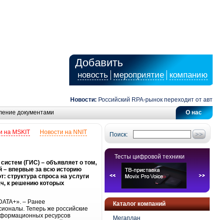
Добавить
новость
мероприятие
компанию
Новости:
Российский RPA-рынок переходит от автомат
ление документами
О нас
и на MSKIT
Новости на NNIT
Поиск:
Тесты цифровой техники
истем (ГИС) – объявляет о том,
й – впервые за всю историю
т: структура спроса на услуги
ч, к решению которых
DATA+». – Ранее
Каталог компаний
ионалы. Теперь же российские
информационных ресурсов
Мегаплан