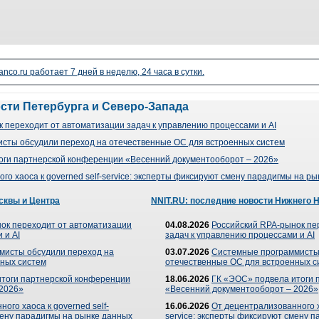
nco.ru работает 7 дней в неделю, 24 часа в сутки.
ости Петербурга и Северо-Запада
 переходит от автоматизации задач к управлению процессами и AI
сты обсудили переход на отечественные ОС для встроенных систем
оги партнерской конференции «Весенний документооборот – 2026»
го хаоса к governed self-service: эксперты фиксируют смену парадигмы на р
сквы и Центра
NNIT.RU: последние новости Нижнего 
ок переходит от автоматизации
04.08.2026
Российский RPA-рынок пе
 и AI
задач к управлению процессами и AI
мисты обсудили переход на
03.07.2026
Системные программисты
ных систем
отечественные ОС для встроенных с
итоги партнерской конференции
18.06.2026
ГК «ЭОС» подвела итоги 
 2026»
«Весенний документооборот – 2026»
ого хаоса к governed self-
16.06.2026
От децентрализованного ха
мену парадигмы на рынке данных
service: эксперты фиксируют смену 