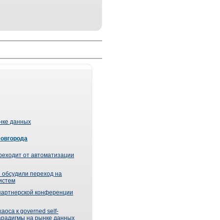
ынке данных
Новгорода
реходит от автоматизации
 обсудили переход на
истем
партнерской конференции
оса к governed self-
парадигмы на рынке данных