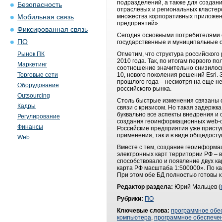
подразделений, а также для создани
Безопасность
отраслевых и региональных кластер
множества корпоративных приложен
Мобильная связь
предприятий».
Фиксированная связь
Сегодня основными потребителями с
ПО
государственные и муниципальные 
Рынок ПК
Отметим, что структура российског
2010 года. Так, по итогам первого п
Маркетинг
соотношение значительно снизилось 
Торговые сети
10, нового поколения решений Esri.
прошлого года – несмотря на еще н
Оборудование
российского рынка.
Outsourcing
Столь быстрые изменения связаны с
Кадры
связи с кризисом. Но такая задержк
буквально все аспекты внедрения и
Регулирование
создания геоинформационных web-с
Финансы
Российские предприятия уже присту
применения, так и в виде общедост
Web
Вместе с тем, создание геоинформа
электронных карт территории РФ – в
способствовало и появление двух к
карта РФ масштаба 1:500000». По ка
При этом обе БД полностью готовы к
Редактор раздела:
Юрий Мальцев (
Рубрики:
ПО
Ключевые слова:
программное обе
компьютера
,
программное обеспечен