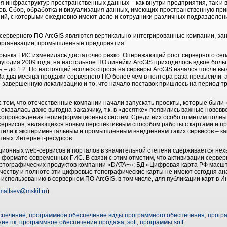
я инфраструктур пространственных данных – как внутри предприятия, так и 
ов. Сбор, обработка и визуализация данных, имеющих пространственную прив
ий, с которыми ежедневно имеют дело и сотрудники различных подразделен
ерверного ПО ArcGIS являются вертикально-интегрированные компании, зан
организации, промышленные предприятия.
о рынка ГИС изменилась достаточно резко. Опережающий рост серверного сег
олугодия 2009 года, на настольное ПО линейки ArcGIS приходилось вдвое боль
– до 1.2. Но настоящий всплеск спроса на серверы ArcGIS начался после вых
 За два месяца продажи серверного ПО более чем в полтора раза превысили
е завершенную локализацию и то, что начало поставок пришлось на период т
 тем, что отечественные компании начали запускать проекты, которые был
а оказалась даже выгодна заказчику, т.к. в «десятке» появились важные ново
 сопровождения геоинформационных систем. Среди них особо отметим полны
ервисов, являющихся новым перспективным способом работы с картами и п
пили к экспериментальным и промышленным внедрениям таких сервисов – ка
упных Интернет-ресурсов.
ционных web-сервисов и порталов в значительной степени сдерживается нех
 формате современных ГИС. В связи с этим отметим, что активизации серве
артографических продуктов компании «DATA+»: БД «Цифровая карта РФ масш
честву и полноте эти цифровые топографические карты не имеют сегодня ан
 использованию в серверном ПО ArcGIS, в том числе, для публикации карт в И
maltsev@mskit.ru
)
спечение
,
программное обеспечение виды программного обеспечения
,
прогр
ие пк
,
программное обеспечение продажа
,
soft
,
программы soft