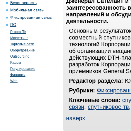
Дженерал Сателайт и
Безопасность
заинтересованность в
Мобильная связь
направлений и обсуд
Фиксированная связь
деятельности.
ПО
Основным результатом
Рынок ПК
совместный спутников
Маркетинг
технологий Корпораци
Торговые сети
об организации вещани
Оборудование
Outsourcing
действующих DTH-пла
Кадры
разработок Корпораци
Регулирование
приемников General Sat
Финансы
Редактор раздела:
Юр
Web
Рубрики:
Фиксированн
Ключевые слова:
сп
связи
,
спутниковое тв
наверх