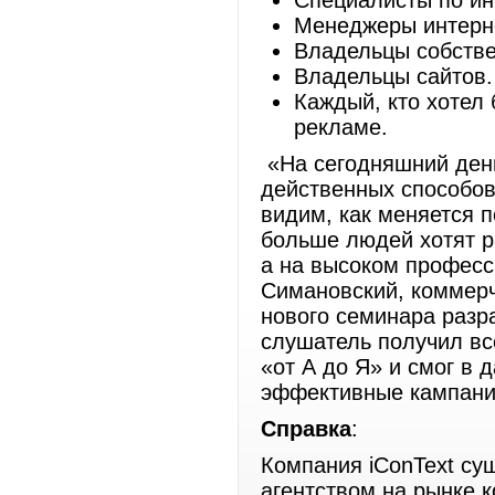
Специалисты по ин
Менеджеры интерне
Владельцы собстве
Владельцы сайтов.
Каждый, кто хотел
рекламе.
«На сегодняшний день
действенных способов
видим, как меняется 
больше людей хотят р
а на высоком професс
Симановский, коммерч
нового семинара разр
слушатель получил вс
«от А до Я» и смог в
эффективные кампани
Справка
:
Компания iConText су
агентством на рынке 