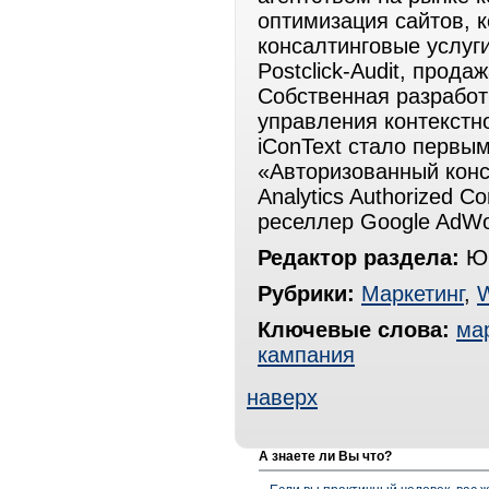
оптимизация сайтов, к
консалтинговые услуги
Postclick-Audit, прода
Собственная разработ
управления контекстно
iConText стало первы
«Авторизованный консу
Analytics Authorized C
реселлер Google AdWor
Редактор раздела:
Юр
Рубрики:
Маркетинг
,
Ключевые слова:
ма
кампания
наверх
А знаете ли Вы что?