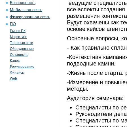
ведущие специалисты 
Безопасность
все аспекты создания
Мобильная связь
размещения контекста
Фиксированная связь
Будут охвачены как те
ПО
основе кейсов агентс
Рынок ПК
Маркетинг
Основные вопросы, ко
Торговые сети
- Как правильно сплан
Оборудование
Outsourcing
-Контекстная кампания
Кадры
подводные камни.
Регулирование
-Жизнь после старта:
Финансы
Web
-Измерение и повыше
методы.
Аудитория семинара:
Специалисты по ре
Руководители депа
Специалисты по ма