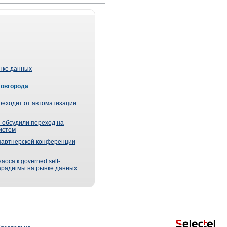
ынке данных
Новгорода
реходит от автоматизации
 обсудили переход на
истем
партнерской конференции
оса к governed self-
парадигмы на рынке данных