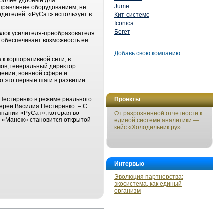
 более удобный для
Jume
управление оборудованием, не
дителей. «РуСат» использует в
Кит-системс
Iconica
Бегет
блок усилителя-преобразователя
 обеспечивает возможность ее
Добавь свою компанию
к корпоративной сети, в
мов, генеральный директор
дении, военной сфере и
о это первые шаги в развитии
Нестеренко в режиме реального
Проекты
лереи Василия Нестеренко. – С
мпании «РуСат», которая во
От разрозненной отчетности к
е «Манеж» становится открытой
единой системе аналитики —
кейс «Холодильник.ру»
Интервью
Эволюция партнерства:
экосистема, как единый
организм