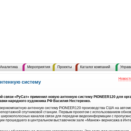
Аналитика
Мероприятия
Проекты
Каталог компаний
Управ
Новост
антенную систему
й связи «РуСат» применил новую антенную систему PIONEER120 для орг
авки народного художника РФ Василия Нестеренко.
верхкомпактную антенную систему PIONEER120 производства США на автомоб
епортажной спутниковой станции. Первым проектом с использованием обнов
ь широкополосных каналов связи для передачи видеоинформации с пропускно
ции прошедшего в центральном выставочном зале «Манеж» вернисажа в Инте