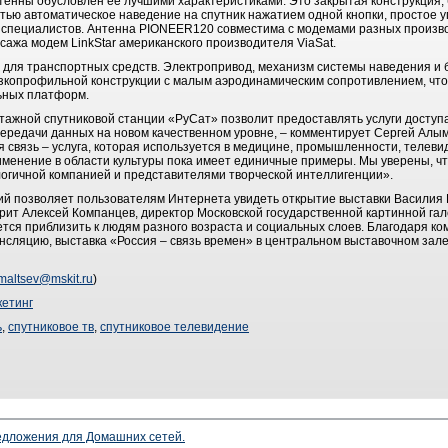
енны обусловлен ее лучшими характеристиками. Это закрытая конструкция,
тью автоматическое наведение на спутник нажатием одной кнопки, простое 
 специалистов. Антенна PIONEER120 совместима с модемами разных произво
ажа модем LinkStar американского производителя ViaSat.
ля транспортных средств. Электропривод, механизм системы наведения и 
зкопрофильной конструкции с малым аэродинамическим сопротивлением, что
льных платформ.
жной спутниковой станции «РуСат» позволит предоставлять услуги доступа 
передачи данных на новом качественном уровне, – комментирует Сергей Алы
 связь – услуга, которая используется в медицине, промышленности, телеви
именение в области культуры пока имеет единичные примеры. Мы уверены, чт
огичной компанией и представителями творческой интеллигенции».
й позволяет пользователям Интернета увидеть открытие выставки Василия 
орит Алексей Компанцев, директор Московской государственной картинной га
тся приблизить к людям разного возраста и социальных слоев. Благодаря ко
ансляцию, выставка «Россия – связь времен» в центральном выставочном зал
maltsev@mskit.ru
)
етинг
ь
,
спутниковое тв
,
спутниковое телевидение
редложения для Домашних сетей.