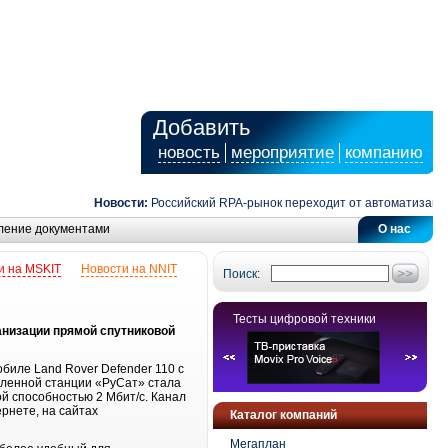
Добавить
новость
мероприятие
компанию
Новости:
Российский RPA-рынок переходит от автоматизации з
ление документами
О нас
и на MSKIT
Новости на NNIT
Поиск:
Тесты цифровой техники
анизации прямой спутниковой
иле Land Rover Defender 110 с
ленной станции «РуСат» стала
й способностью 2 Мбит/с. Канал
рнете, на сайтах
Каталог компаний
Мегаплан