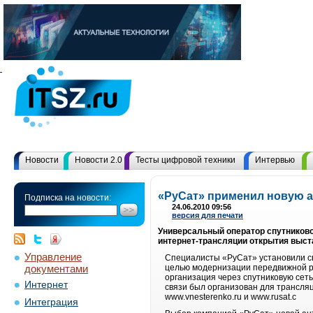
Новости
Новости 2.0
Тесты цифровой техники
Интервью
«РуСат» применил новую 
Подписка на новости:
24.06.2010 09:56
версия для печати
Универсальный оператор спутниково
интернет-трансляции открытия выст
Управление
Специалисты «РуСат» установили с
документами
целью модернизации передвижной р
организация через спутниковую сет
Интернет
связи был организован для трансля
www.vnesterenko.ru и www.rusat.c
Интеграция