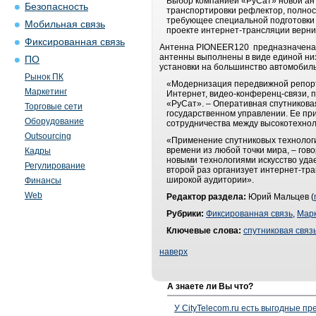
Выбор компанией «РуСат» новой ант
Безопасность
транспортировки рефлектор, полнос
требующее специальной подготовки
Мобильная связь
проекте интернет-трансляции вернис
Фиксированная связь
Антенна PIONEER120 предназначена д
антенны выполнены в виде единой ни
ПО
установки на большинство автомоби
Рынок ПК
«Модернизация передвижной репорта
Маркетинг
Интернет, видео-конференц-связи, 
«РуСат». – Оперативная спутниковая
Торговые сети
государственном управлении. Ее пр
Оборудование
сотрудничества между высокотехнол
Outsourcing
«Применение спутниковых технологи
времени из любой точки мира, – гов
Кадры
новыми технологиями искусство удае
Регулирование
второй раз организует интернет-тр
широкой аудитории».
Финансы
Web
Редактор раздела:
Юрий Мальцев (
Рубрики:
Фиксированная связь
,
Марк
Ключевые слова:
спутниковая связ
наверх
А знаете ли Вы что?
У CityTelecom.ru есть выгодные п