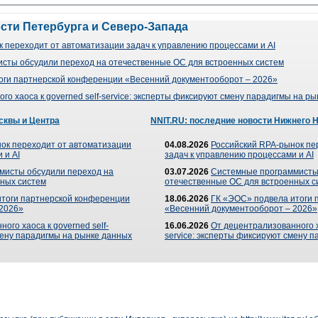
ости Петербурга и Северо-Запада
 переходит от автоматизации задач к управлению процессами и AI
сты обсудили переход на отечественные ОС для встроенных систем
оги партнерской конференции «Весенний документооборот – 2026»
го хаоса к governed self-service: эксперты фиксируют смену парадигмы на р
сквы и Центра
NNIT.RU: последние новости Нижнего 
ок переходит от автоматизации
04.08.2026
Российский RPA-рынок пе
 и AI
задач к управлению процессами и AI
мисты обсудили переход на
03.07.2026
Системные программисты
ных систем
отечественные ОС для встроенных с
итоги партнерской конференции
18.06.2026
ГК «ЭОС» подвела итоги 
 2026»
«Весенний документооборот – 2026»
ого хаоса к governed self-
16.06.2026
От децентрализованного ха
мену парадигмы на рынке данных
service: эксперты фиксируют смену 