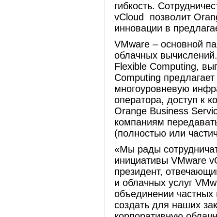
гибкость. Cотрудниче
vCloud позволит Orang
инновации в предлага
VMware – основной па
облачных вычислений.
Flexible Computing, в
Computing предлагае
многоуровневую инфра
оператора, доступ к к
Orange Business Servi
компаниям передавать
(полностью или частич
«Мы рады сотрудничать
инициативы VMware vCl
президент, отвечающи
и облачных услуг VMwa
объединении частных 
создать для наших за
корпоративную облачн