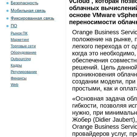
vCloud , которая поз
Безопасность
облачных вычислений
Мобильная связь
основе VMware vSphe
Фиксированная связь
переносимости облач
ПО
Orange Business Serv
Рынок ПК
положение на рынке, 
Маркетинг
легкого перехода от о
Торговые сети
когда это необходимо
Оборудование
Outsourcing
обеспечения совместн
Кадры
решений. Цель данной
Регулирование
проникновения облачн
Финансы
создании модели, при
Web
простыми, как и оплат
«Основная задача обл
гибкости, позволяя исп
нужно, при минимальн
Жобер (Didier Jaubert)
Orange Business Servi
провайдеров услуг, п