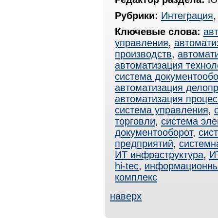
Рубрики:
Интеграция
Ключевые слова:
ав
управления
,
автомати
производств
,
автомат
автоматизация технол
система документооб
автоматизация делоп
автоматизация процес
система управления
,
торговли
,
система эле
документооборот
,
сис
предприятий
,
системн
ИТ инфраструктура
,
И
hi-tec
,
информационны
комплекс
наверх