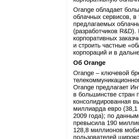
Orange обладает боль
облачных сервисов, в
предлагаемых облачны
(разработчиков R&D).
корпоративных заказч
и строить частные «о
корпораций и в дальн
Об
Orange
Orange – ключевой бр
телекоммуникационног
Orange предлагает Ин
в большинстве стран п
консолидированная вы
миллиарда евро (38,1
2009 года); по данным
превысила 190 миллио
128,8 миллионов моби
пользователей широко