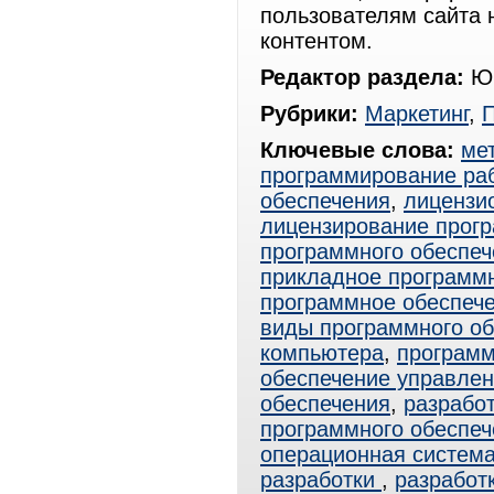
пользователям сайта 
контентом.
Редактор раздела:
Юр
Рубрики:
Маркетинг
,
Ключевые слова:
ме
программирование ра
обеспечения
,
лицензи
лицензирование прогр
программного обеспеч
прикладное программ
программное обеспече
виды программного о
компьютера
,
программ
обеспечение управле
обеспечения
,
разрабо
программного обеспеч
операционная система
разработки
,
разработ