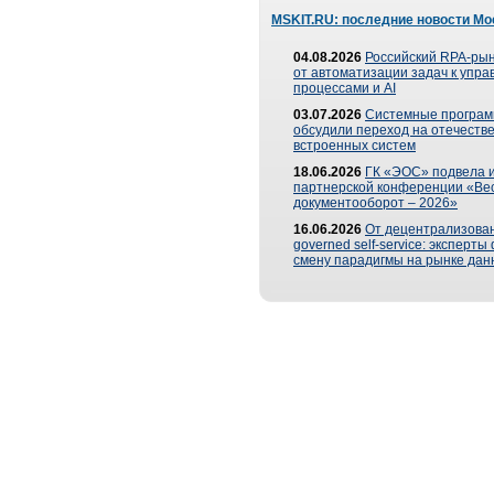
MSKIT.RU: последние новости Мо
04.08.2026
Российский RPA-рын
от автоматизации задач к упр
процессами и AI
03.07.2026
Системные програ
обсудили переход на отечеств
встроенных систем
18.06.2026
ГК «ЭОС» подвела и
партнерской конференции «Ве
документооборот – 2026»
16.06.2026
От децентрализован
governed self-service: эксперт
смену парадигмы на рынке дан