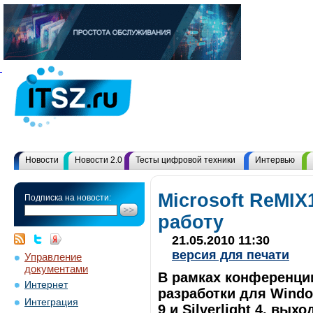
Новости
Новости 2.0
Тесты цифровой техники
Интервью
Microsoft ReMIX
Подписка на новости:
работу
21.05.2010 11:30
версия для печати
Управление
документами
В рамках конференци
Интернет
разработки для Window
Интеграция
9 и Silverlight 4, в