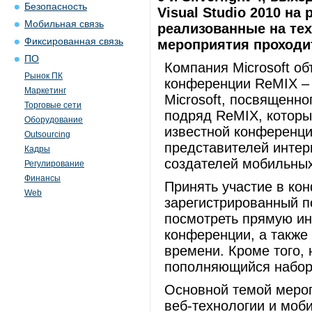
Безопасность
Visual Studio 2010 на
Мобильная связь
реализованные на тех
Фиксированная связь
мероприятия проходит
ПО
Компания Microsoft о
Рынок ПК
конференции ReMIX – 
Маркетинг
Microsoft, посвященно
Торговые сети
подряд ReMIX, котор
Оборудование
известной конференци
Outsourcing
представителей интер
Кадры
создателей мобильных
Регулирование
Финансы
Принять участие в ко
Web
зарегистрированный п
посмотреть прямую ин
конференции, а также
времени. Кроме того, 
пополняющийся набор
Основной темой мероп
веб-технологии и моб