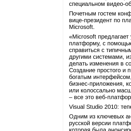
специальном видео-об
Почетным гостем конф
вице-президент по пл
Microsoft.
«Microsoft предлагае
платформу, с помощью
справиться с типичны
другими системами, и
делать изменения в со
Создание простого и п
богатым интерфейсом,
бизнес-приложения, к
или колоссально масш
– все это веб-платфор
Visual Studio 2010: те
Одним из ключевых а
русской версии платфо
которая была анонсир