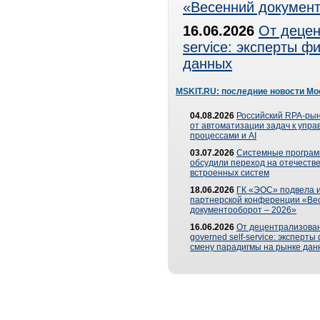
«Весенний документ
16.06.2026
От децен
service: эксперты 
данных
MSKIT.RU: последние новости Мо
04.08.2026
Российский RPA-рын
от автоматизации задач к упр
процессами и AI
03.07.2026
Системные програ
обсудили переход на отечеств
встроенных систем
18.06.2026
ГК «ЭОС» подвела и
партнерской конференции «Ве
документооборот – 2026»
16.06.2026
От децентрализован
governed self-service: эксперт
смену парадигмы на рынке дан