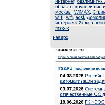
интернет
,
безлимитный
область
,
крупнейшие 
москвы
,
WiMAX
,
Стри
wi fi
,
wifi
,
adsl
,
Домоли
интернета 2ком
,
corbi
msk-ix
наверх
А знаете ли Вы что?
CityTelecom.ru поможет вам получи
ITSZ.RU: последние нов
04.08.2026
Российск
автоматизации зада
03.07.2026
Системны
отечественные ОС д
18.06.2026
ГК «ЭОС»