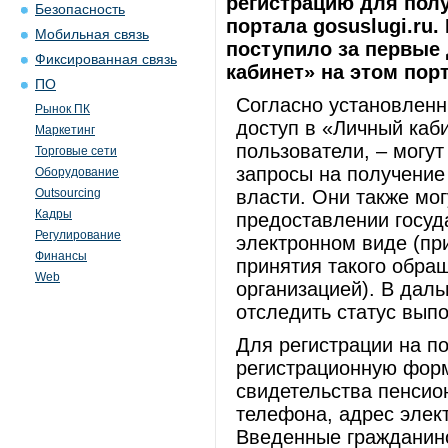
регистрацию для пол
Безопасность
портала gosuslugi.ru.
Мобильная связь
поступило за первые
Фиксированная связь
кабинет» на этом пор
ПО
Согласно установлен
Рынок ПК
доступ в «Личный каби
Маркетинг
пользователи, – могу
Торговые сети
запросы на получение
Оборудование
Outsourcing
власти. Они также мог
Кадры
предоставлении госуд
Регулирование
электронном виде (пр
Финансы
принятия такого обра
Web
организацией). В дал
отследить статус вып
Для регистрации на п
регистрационную форм
свидетельства пенсио
телефона, адрес элек
Введенные гражданино