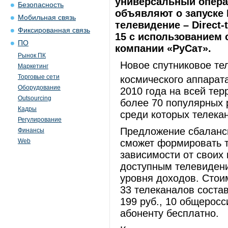
универсальный опера
Безопасность
объявляют о запуске
Мобильная связь
телевидение – Direct-
Фиксированная связь
15 с использованием
ПО
компании «РуСат».
Рынок ПК
Новое спутниковое те
Маркетинг
Торговые сети
космического аппарата 
Оборудование
2010 года на всей тер
Outsourcing
более 70 популярных 
Кадры
среди которых телека
Регулирование
Предложение сбаланси
Финансы
сможет формировать т
Web
зависимости от своих
доступным телевидени
уровня доходов. Стои
33 телеканалов состав
199 руб., 10 общеросс
абоненту бесплатно.