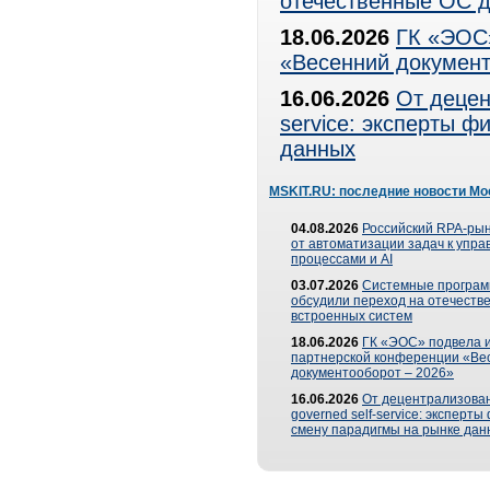
отечественные ОС д
18.06.2026
ГК «ЭОС»
«Весенний документ
16.06.2026
От децен
service: эксперты 
данных
MSKIT.RU: последние новости Мо
04.08.2026
Российский RPA-рын
от автоматизации задач к упр
процессами и AI
03.07.2026
Системные програ
обсудили переход на отечеств
встроенных систем
18.06.2026
ГК «ЭОС» подвела и
партнерской конференции «Ве
документооборот – 2026»
16.06.2026
От децентрализован
governed self-service: эксперт
смену парадигмы на рынке дан