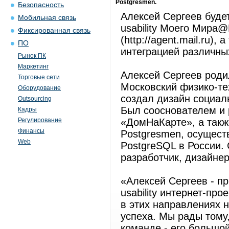
Postgresmen.
Безопасность
Алексей Сергеев буд
Мобильная связь
usability Моего Мира@Ma
Фиксированная связь
(http://agent.mail.ru)
ПО
интеграцией различны
Рынок ПК
Маркетинг
Алексей Сергеев роди
Торговые сети
Московский физико-те
Оборудование
создал дизайн социальн
Outsourcing
Был сооснователем и 
Кадры
Регулирование
«ДомНаКарте», а такж
Финансы
Postgresmen, осущес
Web
PostgreSQL в России. 
разработчик, дизайне
«Алексей Сергеев - пр
usability интернет-про
в этих направлениях н
успеха. Мы рады тому,
команде - его большо