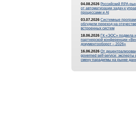
04.08.2026
Российский RPA-рын
от автоматизации задач к упр
процессами и AI
03.07.2026
Системные програ
обсудили переход на отечеств
встроенных систем
18.06.2026
ГК «ЭОС» подвела и
партнерской конференции «Ве
документооборот – 2026»
16.06.2026
От децентрализован
governed self-service: эксперт
смену парадигмы на рынке дан