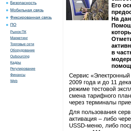
Безопасность
Его ос
Мобильная связь
предо
Фиксированная связь
На да
Помощн
ПО
которы
Рынок ПК
Отмети
Маркетинг
Торговые сети
актив
Оборудование
в част
Outsourcing
модер
Кадры
помощ
Регулирование
Сервис «Электронный 
Финансы
Web
2009 года и до 11 дек
режиме тестовой эксп
смена тарифного план
через терминалы прие
Для пользования серв
активация – либо чер
USSD-меню, либо пос