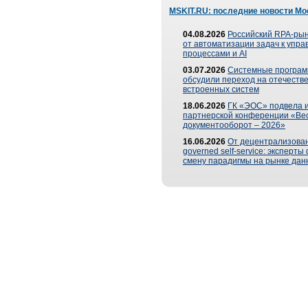
MSKIT.RU: последние новости Мо
04.08.2026
Российский RPA-рын
от автоматизации задач к упр
процессами и AI
03.07.2026
Системные програ
обсудили переход на отечеств
встроенных систем
18.06.2026
ГК «ЭОС» подвела и
партнерской конференции «Ве
документооборот – 2026»
16.06.2026
От децентрализован
governed self-service: эксперт
смену парадигмы на рынке дан