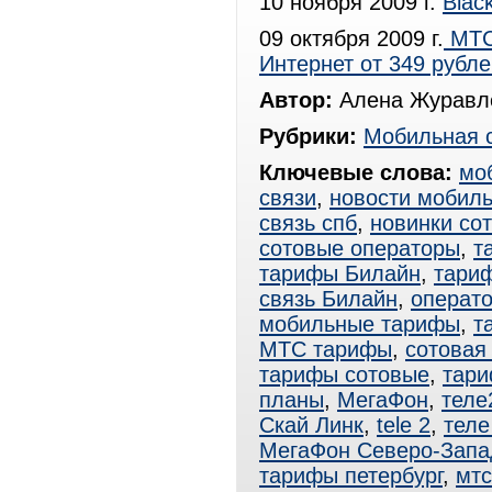
10 ноября 2009 г.
Blac
09 октября 2009 г.
МТС
Интернет от 349 рубле
Автор:
Алена Журавле
Рубрики:
Мобильная 
Ключевые слова:
мо
связи
,
новости мобиль
связь спб
,
новинки со
сотовые операторы
,
т
тарифы Билайн
,
тари
связь Билайн
,
операт
мобильные тарифы
,
т
МТС тарифы
,
сотовая
тарифы сотовые
,
тар
планы
,
МегаФон
,
теле
Скай Линк
,
tele 2
,
теле
МегаФон Северо-Запа
тарифы петербург
,
мтс