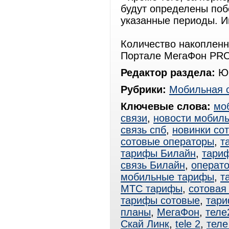
будут определены поб
указанные периоды. 
Количество накопленн
Портале МегаФон PRO
Редактор раздела:
Юр
Рубрики:
Мобильная 
Ключевые слова:
мо
связи
,
новости мобиль
связь спб
,
новинки со
сотовые операторы
,
т
тарифы Билайн
,
тари
связь Билайн
,
операт
мобильные тарифы
,
т
МТС тарифы
,
сотовая
тарифы сотовые
,
тар
планы
,
МегаФон
,
теле
Скай Линк
,
tele 2
,
теле