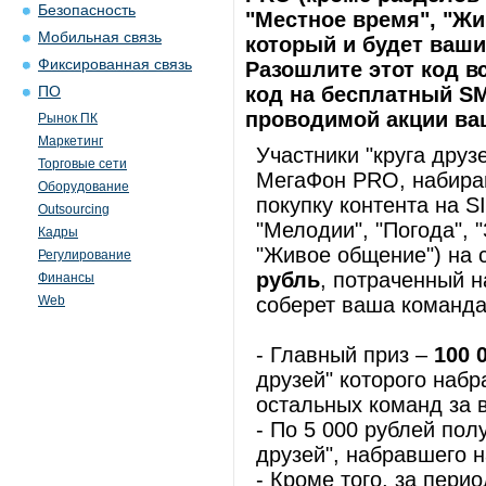
Безопасность
"Местное время", "Жи
Мобильная связь
который и будет ваш
Фиксированная связь
Разошлите этот код в
код на бесплатный SM
ПО
проводимой акции ваш
Рынок ПК
Маркетинг
Участники "круга друз
Торговые сети
МегаФон PRO, набира
Оборудование
покупку контента на 
Outsourcing
"Мелодии", "Погода", 
Кадры
"Живое общение") на 
Регулирование
рубль
, потраченный н
Финансы
Web
соберет ваша команда
- Главный приз –
100 
друзей" которого наб
остальных команд за 
- По 5 000 рублей пол
друзей", набравшего 
- Кроме того, за перио