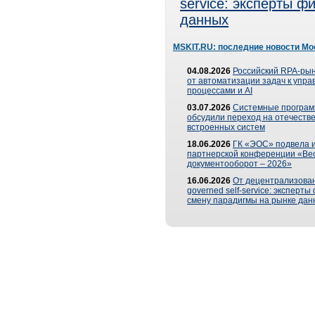
service: эксперты 
данных
MSKIT.RU: последние новости Мо
04.08.2026
Российский RPA-рын
от автоматизации задач к упр
процессами и AI
03.07.2026
Системные програ
обсудили переход на отечеств
встроенных систем
18.06.2026
ГК «ЭОС» подвела и
партнерской конференции «Ве
документооборот – 2026»
16.06.2026
От децентрализован
governed self-service: эксперт
смену парадигмы на рынке дан