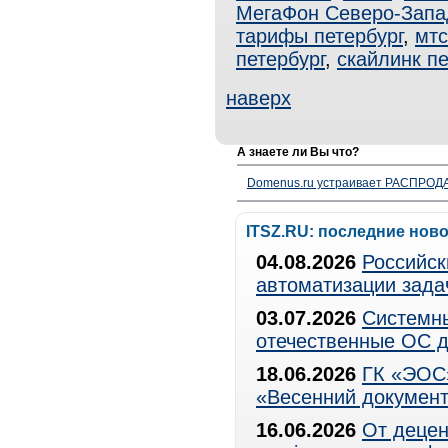
МегаФон Северо-Запа
тарифы петербург
,
мтс
петербург
,
скайлинк пе
наверх
А знаете ли Вы что?
Domenus.ru устраивает РАСПРОДА
ITSZ.RU: последние нов
04.08.2026
Российск
автоматизации зада
03.07.2026
Системны
отечественные ОС д
18.06.2026
ГК «ЭОС»
«Весенний документ
16.06.2026
От децен