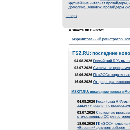
крупнейшие интернет провайдеры
,
Домолинк
,
Domolink
,
провайдеры 2к
наверх
А знаете ли Вы что?
Аккредитованный регистратор Dom
ITSZ.RU: последние нов
04.08.2026
Российский RPA-рынок
03.07.2026
Системные программи
18.06.2026
ГК «ЭОС» подвела ит
16.06.2026
От децентрализованно
MSKIT.RU: последние новости Мо
04.08.2026
Российский RPA-рын
задач к управлению процессами
03.07.2026
Системные програм
отечественные ОС для встроен
18.06.2026
ГК «ЭОС» подвела 
«Весенний документооборот –