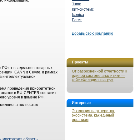
ого информацию.
Jume
Кит-системс
Iconica
Бегет
Добавь свою компанию
Проекты
 РФ от владельцев товарных
От разрозненной отчетности к
ренции ICANN в Сеуле, в рамках
единой системе аналитики —
в интеллектуальной
кейс «Холодильник.ру»
ремя проведения приоритетной
х знаков в RU-CENTER составит
рого уровня в домене РФ.
Интервью
лумиллиона полностью
Эволюция партнерства:
экосистема, как единый
организм
 московская область
,