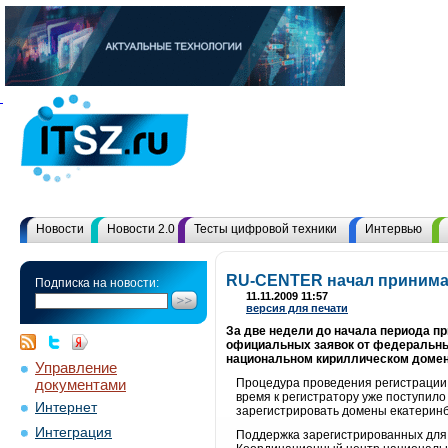
Новости
Новости 2.0
Тесты цифровой техники
Интервью
RU-CENTER начал принимат
Подписка на новости:
11.11.2009 11:57
версия для печати
За две недели до начала периода п
официальных заявок от федеральны
национальном кириллическом домен
Управление
документами
Процедура проведения регистрации та
время к регистратору уже поступило
Интернет
зарегистрировать домены екатеринбу
Интеграция
Поддержка зарегистрированных для 