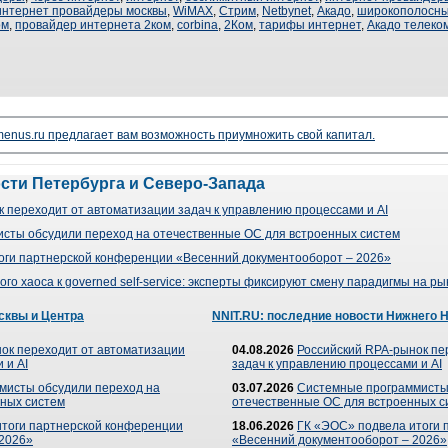
интернет провайдеры москвы
,
WiMAX
,
Стрим
,
Netbynet
,
Акадо
,
широкополосны
ом
,
провайдер интернета 2ком
,
corbina
,
2Ком
,
тарифы интернет
,
Акадо телеко
enus.ru предлагает вам возможность приумножить свой капитал.
ости Петербурга и Северо-Запада
 переходит от автоматизации задач к управлению процессами и AI
сты обсудили переход на отечественные ОС для встроенных систем
оги партнерской конференции «Весенний документооборот – 2026»
го хаоса к governed self-service: эксперты фиксируют смену парадигмы на р
сквы и Центра
NNIT.RU: последние новости Нижнего 
ок переходит от автоматизации
04.08.2026
Российский RPA-рынок пе
 и AI
задач к управлению процессами и AI
мисты обсудили переход на
03.07.2026
Системные программисты
ных систем
отечественные ОС для встроенных с
итоги партнерской конференции
18.06.2026
ГК «ЭОС» подвела итоги 
 2026»
«Весенний документооборот – 2026»