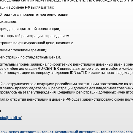
ого домена сети Интернет передаст в RU-CENTER всю необходимую для эт
ации в домене РФ выглядит так:
10 года - этап приоритетной регистрации
ых знаков;
периода приоритетной регистрации;
тарт открытой регистрации с проведением
страция по фиксированной цене, начиная с
нием с течением времени);
 регистрации по стандартным ценам.
ительный прием заявок на приоритетную регистрацию доменных имен в зоне
онце октября делегация RU-CENTER приняла активное участие в работе конфе
ели консультации по вопросу внедрения IDN ccTLD и защиты прав владельце
ий о сотрудничестве с ведущими российскими патентными поверенными во в
я заявок правообладателей и регистрации доменов для владельцев товарны
ланировалось на этапе утверждения Концепции регистрации доменных имен вто
 этапах открытия регистрации в домене РФ будет зарегистрировано около по
)
info@mskit.ru
)
деры
,
через интернет
,
интернет
,
безлимитный интернет
,
интернет провайдеры