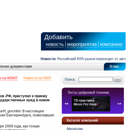
Добавить
новость
мероприятие
компанию
Новости:
Российский RPA-рынок переходит от автомати
ление документами
О нас
и на MSKIT
Новости на NNIT
Поиск:
Тесты цифровой техники
в .РФ, приступил к приему
сударственных нужд в новом
e/rf_gov.html. В настоящее
эрия Екатеринбурга, пожелавшая
Каталог компаний
 2009 года, как только
Мегаплан