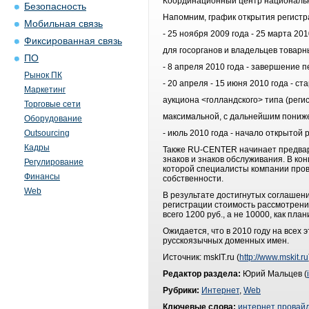
Координационный центр национальн
Безопасность
Напомним, график открытия регистр
Мобильная связь
- 25 ноября 2009 года - 25 марта 20
Фиксированная связь
для госорганов и владельцев товарн
ПО
- 8 апреля 2010 года - завершение 
Рынок ПК
- 20 апреля - 15 июня 2010 года - с
Маркетинг
аукциона <голландского> типа (реги
Торговые сети
максимальной, с дальнейшим пониже
Оборудование
Outsourcing
- июль 2010 года - начало открытой
Кадры
Также RU-CENTER начинает предвар
знаков и знаков обслуживания. В к
Регулирование
которой специалисты компании пров
Финансы
собственности.
Web
В результате достигнутых соглашен
регистрации стоимость рассмотрени
всего 1200 руб., а не 10000, как п
Ожидается, что в 2010 году на всех
русскоязычных доменных имен.
Источник: mskIT.ru (
http://www.mskit.ru
Редактор раздела:
Юрий Мальцев (
Рубрики:
Интернет
,
Web
Ключевые слова:
интернет провай