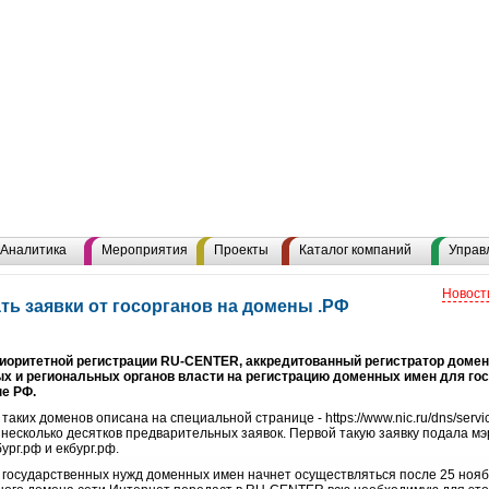
Аналитика
Мероприятия
Проекты
Каталог компаний
Управ
Новост
ь заявки от госорганов на домены .РФ
риоритетной регистрации RU-CENTER, аккредитованный регистратор домено
х и региональных органов власти на регистрацию доменных имен для го
е РФ.
ких доменов описана на специальной странице - https://www.nic.ru/dns/servic
 несколько десятков предварительных заявок. Первой такую заявку подала м
рг.рф и екбург.рф.
государственных нужд доменных имен начнет осуществляться после 25 ноября