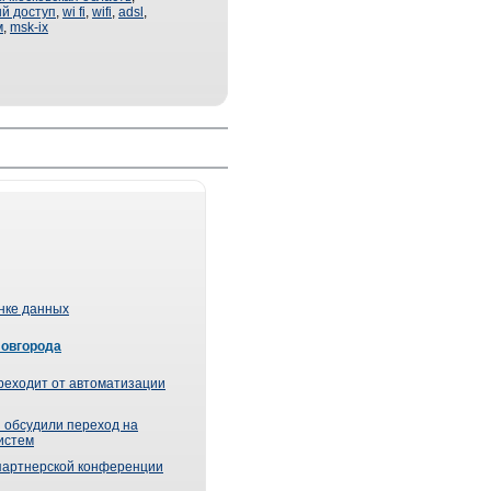
й доступ
,
wi fi
,
wifi
,
adsl
,
м
,
msk-ix
ынке данных
Новгорода
реходит от автоматизации
 обсудили переход на
истем
партнерской конференции