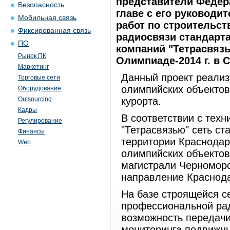
представители Федера
Безопасность
главе с его руководи
Мобильная связь
работ по строительст
Фиксированная связь
радиосвязи стандарт
ПО
компаний "Тетрасвязь
Рынок ПК
Олимпиаде-2014 г. в С
Маркетинг
Данный проект реализ
Торговые сети
олимпийских объектов 
Оборудование
Outsourcing
курорта.
Кадры
В соответствии с тех
Регулирование
"Тетрасвязью" сеть с
Финансы
территории Краснодар
Web
олимпийских объектов
магистрали Черноморс
направление Краснода
На базе строящейся се
профессиональной рад
возможность передачи
мониторинга подвижны