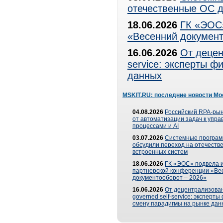
отечественные ОС д
18.06.2026
ГК «ЭОС»
«Весенний документ
16.06.2026
От децен
service: эксперты 
данных
MSKIT.RU: последние новости Мо
04.08.2026
Российский RPA-рын
от автоматизации задач к упр
процессами и AI
03.07.2026
Системные програ
обсудили переход на отечеств
встроенных систем
18.06.2026
ГК «ЭОС» подвела и
партнерской конференции «Ве
документооборот – 2026»
16.06.2026
От децентрализован
governed self-service: эксперт
смену парадигмы на рынке дан