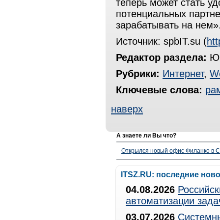
теперь может стать у
потенциальных партне
зарабатывать на нем»
Источник: spbIT.su (
htt
Редактор раздела:
Юр
Рубрики:
Интернет
,
W
Ключевые слова:
ра
наверх
А знаете ли Вы что?
Открылся новый офис Филанко в С
ITSZ.RU: последние нов
04.08.2026
Российск
автоматизации зада
03.07.2026
Системны