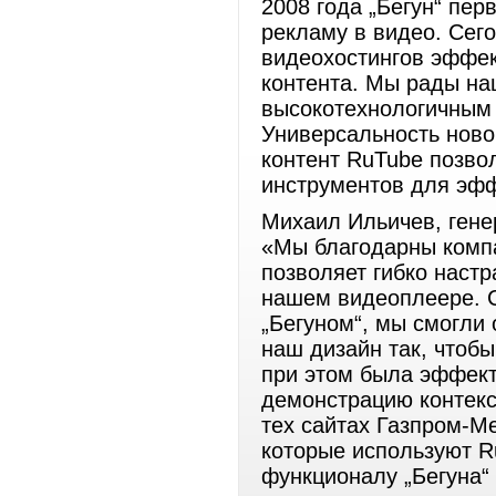
2008 года „Бегун“ пе
рекламу в видео. Сег
видеохостингов эффек
контента. Мы рады на
высокотехнологичным 
Универсальность ново
контент RuTube позво
инструментов для эфф
Михаил Ильичев, гене
«Мы благодарны компа
позволяет гибко наст
нашем видеоплеере. 
„Бегуном“, мы смогли 
наш дизайн так, чтоб
при этом была эффек
демонстрацию контекс
тех сайтах Газпром-М
которые используют R
функционалу „Бегуна“