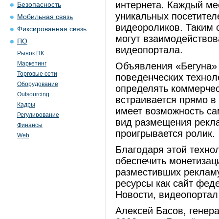
интернета. Каждый ме
Безопасность
уникальных посетител
Мобильная связь
видеороликов. Таким 
Фиксированная связь
могут взаимодействов
ПО
видеопортала.
Рынок ПК
Маркетинг
Объявления «Бегуна»
Торговые сети
поведенческих технол
Оборудование
определять коммерчес
Outsourcing
встраивается прямо в
Кадры
имеет возможность са
Регулирование
вид размещения рекла
Финансы
проигрывается ролик.
Web
Благодаря этой техно
обеспечить монетизац
разместивших рекламу
ресурсы как сайт фед
Новости, видеопортал
Алексей Басов, генер