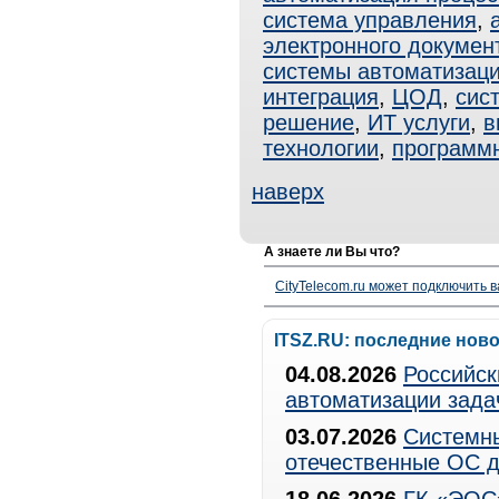
система управления
,
электронного докумен
системы автоматизац
интеграция
,
ЦОД
,
сис
решение
,
ИТ услуги
,
в
технологии
,
программ
наверх
А знаете ли Вы что?
CityTelecom.ru может подключить в
ITSZ.RU: последние нов
04.08.2026
Российск
автоматизации зада
03.07.2026
Системны
отечественные ОС д