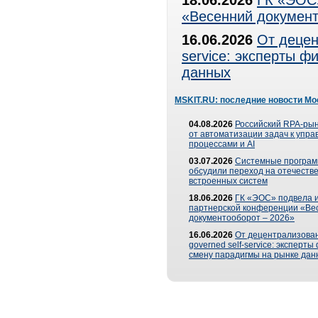
18.06.2026
ГК «ЭОС»
«Весенний документ
16.06.2026
От децен
service: эксперты 
данных
MSKIT.RU: последние новости Мо
04.08.2026
Российский RPA-рын
от автоматизации задач к упр
процессами и AI
03.07.2026
Системные програ
обсудили переход на отечеств
встроенных систем
18.06.2026
ГК «ЭОС» подвела и
партнерской конференции «Ве
документооборот – 2026»
16.06.2026
От децентрализован
governed self-service: эксперт
смену парадигмы на рынке дан