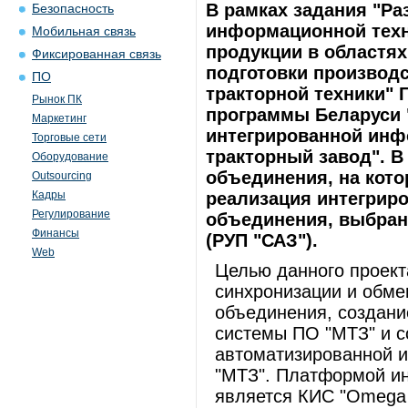
В рамках задания "Ра
Безопасность
информационной техн
Мобильная связь
продукции в областях
Фиксированная связь
подготовки производс
ПО
тракторной техники" 
Рынок ПК
программы Беларуси
Маркетинг
интегрированной инф
Торговые сети
тракторный завод". В
Оборудование
объединения, на кот
Outsourcing
Кадры
реализация интегрир
Регулирование
объединения, выбран
Финансы
(РУП "САЗ").
Web
Целью данного проект
синхронизации и обм
объединения, создан
системы ПО "МТЗ" и с
автоматизированной 
"МТЗ". Платформой и
является КИС "Omega 