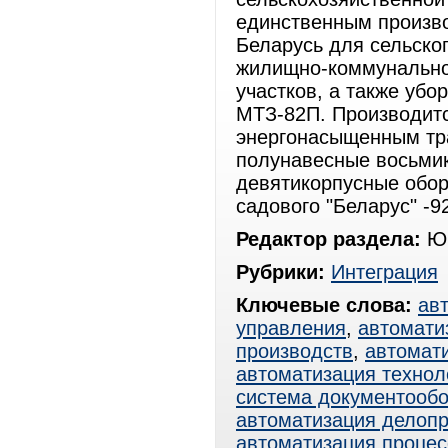
единственным произво
Беларусь для сельско
жилищно-коммунально
участков, а также убо
МТЗ-82П. Производитс
энергонасыщенным тра
полунавесные восьмик
девятикорпусные обор
садового "Беларус" -9
Редактор раздела:
Юр
Рубрики:
Интеграция
Ключевые слова:
ав
управления
,
автомати
производств
,
автомат
автоматизация технол
система документооб
автоматизация делоп
автоматизация процес