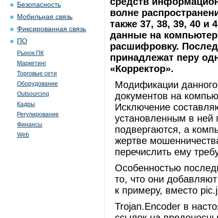
средств информацион
Безопасность
волне распространения
Мобильная связь
также 37, 38, 39, 40 
Фиксированная связь
данные на компьютера
ПО
расшифровку. Послед
Рынок ПК
принадлежат перу одн
Маркетинг
«Корректор».
Торговые сети
Модификации данного
Оборудование
Outsourcing
документов на компью
Кадры
Исключение составляю
Регулирование
установленным в ней 
Финансы
подвергаются, а комп
Web
жертве мошенничеств
перечислить ему треб
Особенностью последн
то, что они добавляю
к примеру, вместо pic.
Trojan.Encoder в нас
ссылок на вредоносны