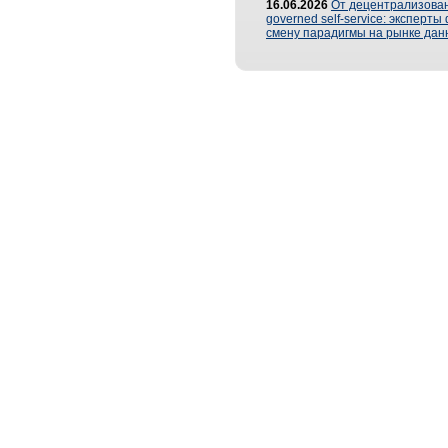
16.06.2026
От децентрализован
governed self-service: эксперт
смену парадигмы на рынке дан