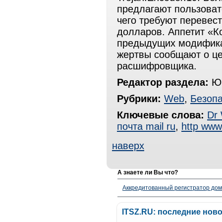
предлагают пользова
чего требуют перевест
долларов. Аппетит «К
предыдущих модифика
жертвы сообщают о це
расшифровщика.
Редактор раздела:
Юр
Рубрики:
Web
,
Безопа
Ключевые слова:
Dr
почта mail ru
,
http www
наверх
А знаете ли Вы что?
Аккредитованный регистратор до
ITSZ.RU: последние нов