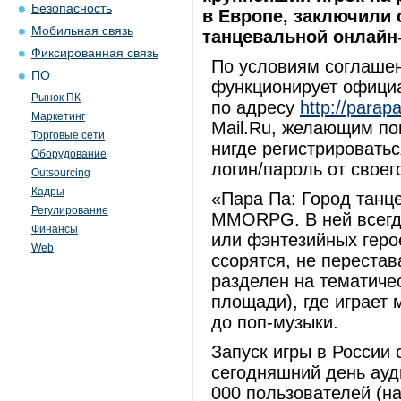
Безопасность
в Европе, заключили
Мобильная связь
танцевальной онлайн-
Фиксированная связь
По условиям соглашен
ПО
функционирует официа
Рынок ПК
по адресу
http://parapa
Маркетинг
Mail.Ru, желающим пои
Торговые сети
нигде регистрироватьс
Оборудование
логин/пароль от своег
Outsourcing
Кадры
«Пара Па: Город танце
Регулирование
MMORPG. В ней всегда
Финансы
или фэнтезийных геро
Web
ссорятся, не переста
разделен на тематиче
площади), где играет 
до поп-музыки.
Запуск игры в России 
сегодняшний день ауд
000 пользователей (на