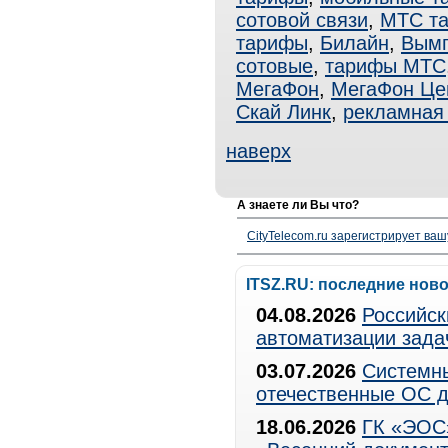
сотовой связи
,
МТС т
тарифы
,
Билайн
,
Вым
сотовые
,
тарифы МТС
МегаФон
,
МегаФон Це
Скай Линк
,
рекламная
наверх
А знаете ли Вы что?
CityTelecom.ru зарегистрирует вашу
ITSZ.RU: последние нов
04.08.2026
Российск
автоматизации зада
03.07.2026
Системны
отечественные ОС д
18.06.2026
ГК «ЭОС»