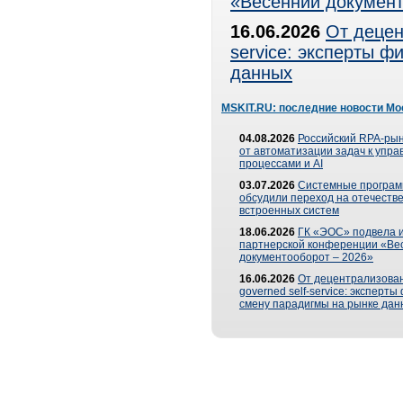
«Весенний документ
16.06.2026
От децен
service: эксперты 
данных
MSKIT.RU: последние новости Мо
04.08.2026
Российский RPA-рын
от автоматизации задач к упр
процессами и AI
03.07.2026
Системные програ
обсудили переход на отечеств
встроенных систем
18.06.2026
ГК «ЭОС» подвела и
партнерской конференции «Ве
документооборот – 2026»
16.06.2026
От децентрализован
governed self-service: эксперт
смену парадигмы на рынке дан