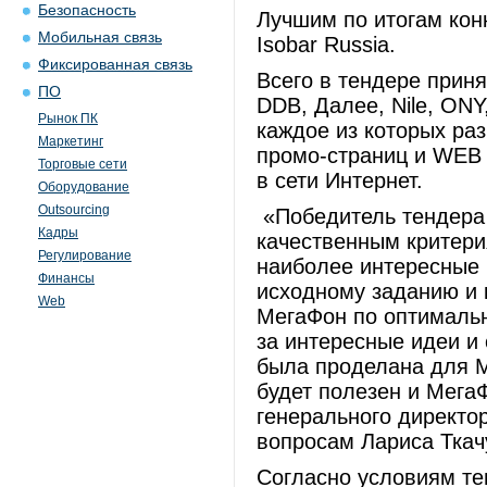
Безопасность
Лучшим по итогам кон
Мобильная связь
Isobar Russia.
Фиксированная связь
Всего в тендере принял
ПО
DDB, Далее, Nile, ONY,
Рынок ПК
каждое из которых ра
Маркетинг
промо-страниц и WEB
Торговые сети
в сети Интернет.
Оборудование
Outsourcing
«Победитель тендера 
Кадры
качественным критери
Регулирование
наиболее интересные 
Финансы
исходному заданию и
Web
МегаФон по оптимальн
за интересные идеи и 
была проделана для М
будет полезен и МегаФ
генерального директ
вопросам Лариса Ткач
Согласно условиям тен