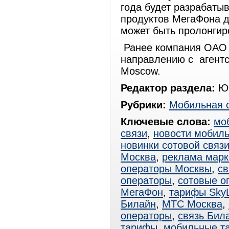
года будет разрабаты
продуктов МегаФона д
может быть пролонгир
Ранее компания ОАО 
направлению с агентс
Moscow.
Редактор раздела:
Юр
Рубрики:
Мобильная 
Ключевые слова:
мо
связи
,
новости мобиль
новинки сотовой связ
Москва
,
реклама марк
операторы Москвы
,
с
операторы
,
сотовые о
МегаФон
,
тарифы SkyL
Билайн
,
МТС Москва
,
операторы
,
связь Бил
тарифы
,
мобильные т