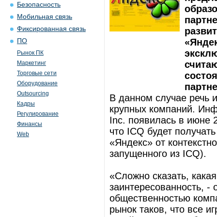
Безопасность
образ
Мобильная связь
партне
Фиксированная связь
развит
«Яндек
ПО
экскл
Рынок ПК
считаю
Маркетинг
Торговые сети
состо
Оборудование
партне
Outsourcing
В данном случае речь и
Кадры
крупных компаний. Инф
Регулирование
Inc. появилась в июне 
Финансы
что ICQ будет получат
Web
«Яндекс» от контекстно
запущенного из ICQ).
«Сложно сказать, кака
заинтересованность, -
общественностью компа
рынок таков, что все и