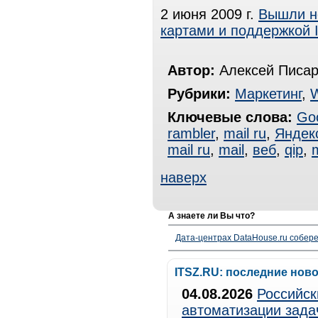
2 июня 2009 г.
Вышли но
картами и поддержкой 
Автор:
Алексей Писар
Рубрики:
Маркетинг
,
Ключевые слова:
Go
rambler
,
mail ru
,
Яндек
mail ru
,
mail
,
веб
,
qip
,
наверх
А знаете ли Вы что?
Дата-центрах DataHouse.ru собер
ITSZ.RU: последние нов
04.08.2026
Российск
автоматизации зада