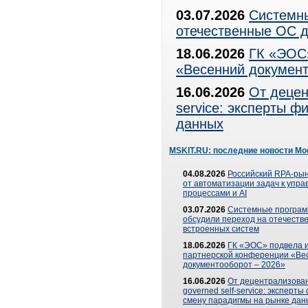
03.07.2026
Системны
отечественные ОС д
18.06.2026
ГК «ЭОС»
«Весенний документ
16.06.2026
От децен
service: эксперты 
данных
MSKIT.RU: последние новости Мо
04.08.2026
Российский RPA-рын
от автоматизации задач к упр
процессами и AI
03.07.2026
Системные програ
обсудили переход на отечеств
встроенных систем
18.06.2026
ГК «ЭОС» подвела и
партнерской конференции «Ве
документооборот – 2026»
16.06.2026
От децентрализован
governed self-service: эксперт
смену парадигмы на рынке дан