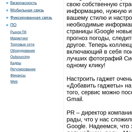
Безопасность
свою собственную стра
информацию, нужную им
Мобильная связь
вашему стилю и настро
Фиксированная связь
необходимые информац
ПО
страницы iGoogle новы
Рынок ПК
прогноз погоды, следи
Маркетинг
другое. Теперь коллек
Торговые сети
включающий в себя пои
Оборудование
Outsourcing
лучших фотографий Сис
Кадры
одному клику!
Регулирование
Финансы
Настроить гаджет очень
Web
«Добавить гаджеты» на
того, сервис можно пос
Gmail.
PR – директор компани
рады, что у нас сложи
Google. Надеемся, что 