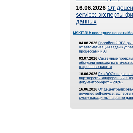
16.06.2026
От децен
service: эксперты 
данных
MSKIT.RU: последние новости Мо
04.08.2026
Российский RPA-рын
от автоматизации задач к упр
процессами и AI
03.07.2026
Системные програ
обсудили переход на отечеств
встроенных систем
18.06.2026
ГК «ЭОС» подвела и
партнерской конференции «Ве
документооборот – 2026»
16.06.2026
От децентрализован
governed self-service: эксперт
смену парадигмы на рынке дан