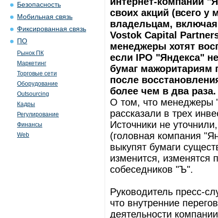
интернет-компании "
Безопасность
своих акций (всего у
Мобильная связь
владельцам, включая 
Фиксированная связь
Vostok Capital Partne
ПО
менеджеры хотят вос
Рынок ПК
если IPO "Яндекса" не
Маркетинг
бумаг мажоритариям п
Торговые сети
после восстановлени
Оборудование
более чем в два раза.
Outsourcing
О том, что менеджеры "
Кадры
рассказали в трех инве
Регулирование
Источники не уточнили,
Финансы
(головная компания "Ян
Web
выкупят бумаги сущест
изменится, изменятся 
собеседников "Ъ".
Руководитель пресс-сл
что внутренние перего
деятельности компании.