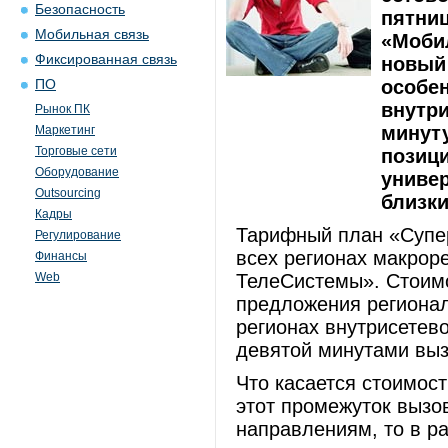
Безопасность
пятниц
Мобильная связь
«Моби
Фиксированная связь
новый
особен
ПО
внутри
Рынок ПК
минут
Маркетинг
Торговые сети
позиц
Оборудование
униве
Outsourcing
близк
Кадры
Тарифный план «Супер
Регулирование
всех регионах макро
Финансы
Web
ТелеСистемы». Стоимо
предложения региона
регионах внутрисетево
девятой минутами выз
Что касается стоимост
этот промежуток вызов
направлениям, то в ра