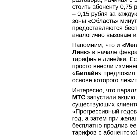
стоить абоненту 0,75 
– 0,15 рубля за кажд
зоны «Область» минут
предоставляются бес
аналогично вызовам и
Напомним, что и «
Мег
Линк
» в начале февра
тарифные линейки. Ес
просто внесли измене
«
Билайн
» предложил 
основе которого лежит
Интересно, что парал
МТС
запустили акцию,
существующих клиенто
«Прогрессивный годов
год, а затем при жела
бесплатно продлив ее
тарифов с абонентско