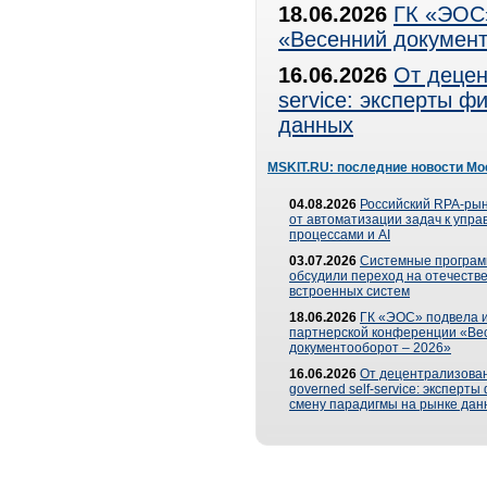
18.06.2026
ГК «ЭОС»
«Весенний документ
16.06.2026
От децен
service: эксперты 
данных
MSKIT.RU: последние новости Мо
04.08.2026
Российский RPA-рын
от автоматизации задач к упр
процессами и AI
03.07.2026
Системные програ
обсудили переход на отечеств
встроенных систем
18.06.2026
ГК «ЭОС» подвела и
партнерской конференции «Ве
документооборот – 2026»
16.06.2026
От децентрализован
governed self-service: эксперт
смену парадигмы на рынке дан