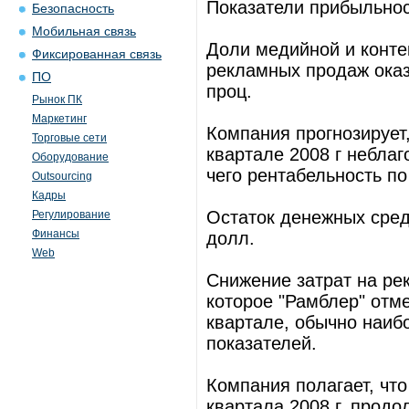
Показатели прибыльнос
Безопасность
Мобильная связь
Доли медийной и конте
Фиксированная связь
рекламных продаж оказ
ПО
проц.
Рынок ПК
Маркетинг
Компания прогнозирует
Торговые сети
квартале 2008 г неблаг
Оборудование
чего рентабельность по
Outsourcing
Кадры
Остаток денежных сред
Регулирование
Финансы
долл.
Web
Снижение затрат на рек
которое "Рамблер" отме
квартале, обычно наиб
показателей.
Компания полагает, что
квартала 2008 г, продо