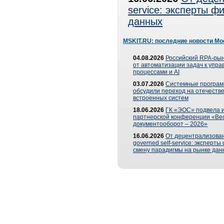
service: эксперты 
данных
MSKIT.RU: последние новости Мо
04.08.2026
Российский RPA-рын
от автоматизации задач к упр
процессами и AI
03.07.2026
Системные програ
обсудили переход на отечеств
встроенных систем
18.06.2026
ГК «ЭОС» подвела и
партнерской конференции «Ве
документооборот – 2026»
16.06.2026
От децентрализован
governed self-service: эксперт
смену парадигмы на рынке дан