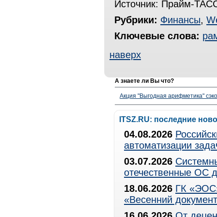
Источник: Прайм-ТАСС
Рубрики:
Финансы
,
W
Ключевые слова:
ра
наверх
А знаете ли Вы что?
Акция "Выгодная арифметика" сэко
ITSZ.RU: последние нов
04.08.2026
Российск
автоматизации зада
03.07.2026
Системны
отечественные ОС д
18.06.2026
ГК «ЭОС»
«Весенний документ
16.06.2026
От децен