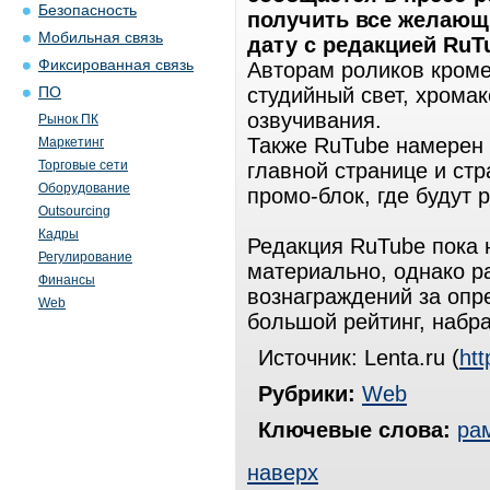
Безопасность
получить все желающ
Мобильная связь
дату с редакцией RuT
Фиксированная связь
Авторам роликов кром
студийный свет, хрома
ПО
озвучивания.
Рынок ПК
Также RuTube намерен 
Маркетинг
Торговые сети
главной странице и стр
Оборудование
промо-блок, где будут
Outsourcing
Кадры
Редакция RuTube пока 
Регулирование
материально, однако 
Финансы
вознаграждений за опр
Web
большой рейтинг, набра
Источник: Lenta.ru (
htt
Рубрики:
Web
Ключевые слова:
ра
наверх