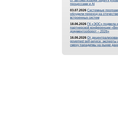
от автоматизации задач к упр
процессами и AI
03.07.2026
Системные програ
обсудили переход на отечеств
встроенных систем
18.06.2026
ГК «ЭОС» подвела и
партнерской конференции «Ве
документооборот – 2026»
16.06.2026
От децентрализован
governed self-service: эксперт
смену парадигмы на рынке дан