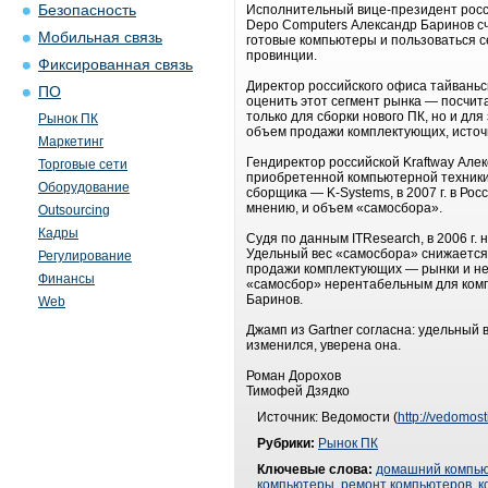
Безопасность
Исполнительный вице-президент росс
Depo Computers Александр Баринов сч
Мобильная связь
готовые компьютеры и пользоваться с
провинции.
Фиксированная связь
Директор российского офиса тайваньс
ПО
оценить этот сегмент рынка — посчит
только для сборки нового ПК, но и д
Рынок ПК
объем продажи комплектующих, источн
Маркетинг
Гендиректор российской Kraftway Але
Торговые сети
приобретенной компьютерной техники. 
Оборудование
сборщика — K-Systems, в 2007 г. в Рос
мнению, и объем «самосбора».
Outsourcing
Кадры
Судя по данным ITResearch, в 2006 г.
Удельный вес «самосбора» снижается 
Регулирование
продажи комплектующих — рынки и не
Финансы
«самосбор» нерентабельным для комп
Баринов.
Web
Джамп из Gartner согласна: удельный в
изменился, уверена она.
Роман Дорохов
Тимофей Дзядко
Источник: Ведомости (
http://vedomost
Рубрики:
Рынок ПК
Ключевые слова:
домашний компь
компьютеры
,
ремонт компьютеров
,
к