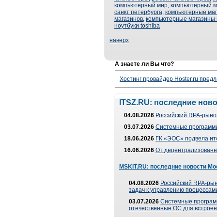
компьютерный мир
,
компьютерный м
санкт петербурга
,
компьютерные ма
магазинов
,
компьютерные магазины 
ноутбуки toshiba
наверх
А знаете ли Вы что?
Хостинг провайдер Hoster.ru предл
ITSZ.RU: последние нов
04.08.2026
Российский RPA-рынок
03.07.2026
Системные программи
18.06.2026
ГК «ЭОС» подвела ит
16.06.2026
От децентрализованно
MSKIT.RU: последние новости Мо
04.08.2026
Российский RPA-рын
задач к управлению процессами
03.07.2026
Системные програм
отечественные ОС для встроен