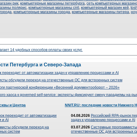
агазин рик
,
компьютерные магазины петербурга
,
сеть компьютерных магазин
газины полярис
,
компьютерные магазины спб
,
компьютерный магазин кей
,
tos
города
,
компьютерные магазины города
,
компьютерные магазины питера
,
ноу
агает 14 удобных способов оплаты своих услуг.
ости Петербурга и Северо-Запада
 переходит от автоматизации задач к управлению процессами и AI
сты обсудили переход на отечественные ОС для встроенных систем
оги партнерской конференции «Весенний документооборот – 2026»
го хаоса к governed self-service: эксперты фиксируют смену парадигмы на р
сквы и Центра
NNIT.RU: последние новости Нижнего 
ок переходит от автоматизации
04.08.2026
Российский RPA-рынок пе
 и AI
задач к управлению процессами и AI
мисты обсудили переход на
03.07.2026
Системные программисты
ных систем
отечественные ОС для встроенных с