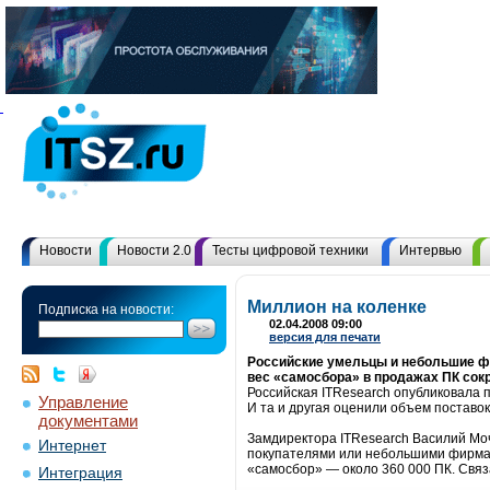
Новости
Новости 2.0
Тесты цифровой техники
Интервью
Миллион на коленке
Подписка на новости:
02.04.2008 09:00
версия для печати
Российские умельцы и небольшие фи
вес «самосбора» в продажах ПК сок
Российская ITResearch опубликовала 
Управление
И та и другая оценили объем поставок 
документами
Замдиректора ITResearch Василий Мо
Интернет
покупателями или небольшими фирмам
«самосбор» — около 360 000 ПК. Связа
Интеграция