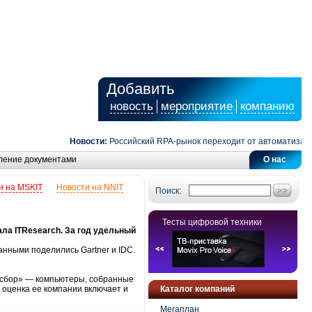
Добавить
новость
мероприятие
компанию
Новости:
Российский RPA-рынок переходит от автоматизации 
ление документами
О нас
и на MSKIT
Новости на NNIT
Поиск:
Тесты цифровой техники
ла ITResearch. За год удельный
анными поделились Gartner и IDC.
мосбор» — компьютеры, собранные
оценка ее компании включает и
Каталог компаний
Мегаплан