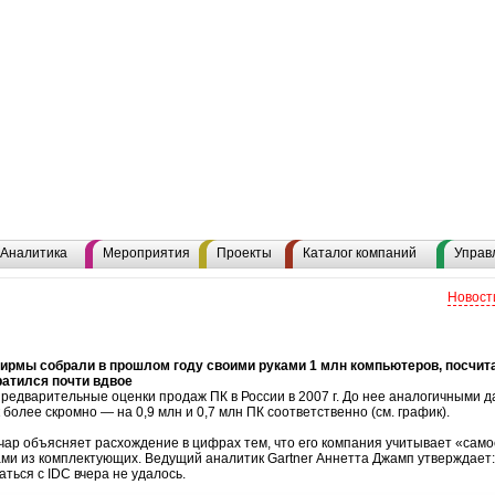
Аналитика
Мероприятия
Проекты
Каталог компаний
Управ
Новост
рмы собрали в прошлом году своими руками 1 млн компьютеров, посчита
ратился почти вдвое
предварительные оценки продаж ПК в России в 2007 г. До нее аналогичными д
более скромно — на 0,9 млн и 0,7 млн ПК соответственно (см. график).
чар объясняет расхождение в цифрах тем, что его компания учитывает «са
и из комплектующих. Ведущий аналитик Gartner Аннетта Джамп утверждает: 
ться с IDC вчера не удалось.