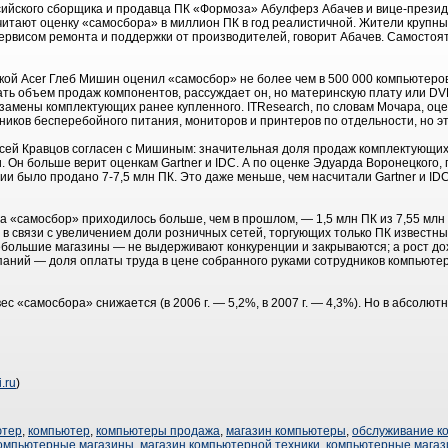
ийского сборщика и продавца ПК «Формоза» Абулферз Абачев и вице-президе
итают оценку «самосбора» в миллион ПК в год реалистичной. Жители крупны
ервисом ремонта и поддержки от производителей, говорит Абачев. Самостоя
кой Acer Глеб Мишин оценил «самосбор» не более чем в 500 000 компьютеров
ать объем продаж компонентов, рассуждает он, но материнскую плату или D
ля замены комплектующих ранее купленного. ITResearch, по словам Мочара, о
иков бесперебойного питания, мониторов и принтеров по отдельности, но 
ксей Кравцов согласен с Мишиным: значительная доля продаж комплектующих
Он больше верит оценкам Gartner и IDC. А по оценке Эдуарда Воронецкого, 
сии было продано 7-7,5 млн ПК. Это даже меньше, чем насчитали Gartner и ID
 на «самосбор» приходилось больше, чем в прошлом, — 1,5 млн ПК из 7,55 млн
в связи с увеличением доли розничных сетей, торгующих только ПК известны
большие магазины — не выдерживают конкуренции и закрываются; а рост до
аний — доля оплаты труда в цене собранного руками сотрудников компьютер
ес «самосбора» снижается (в 2006 г. — 5,2%, в 2007 г. — 4,3%). Но в абсолют
i.ru
)
ютер
,
компьютер
,
компьютеры продажа
,
магазин компьютеры
,
обслуживание к
омпьютерные магазины
,
магазин компьютерной техники
,
компьютерные магаз