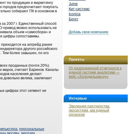
нт по продукции и маркетингу
Jume
х городов предпочитают покупать
Кит-системс
тельно собирают ПК в основном в
Iconica
Бегет
 за 2007 г. Единственный способ
VD-привод можно использовать не
ценивала объем «самосбора» и
Добавь свою компанию
эти цифры сопоставимы.
 приходится на апгрейд ранее
гендиректора другого российского
C. Тем более завышен, по его
Проекты
 всех проданных (почти 20%).
От разрозненной отчетности к
х марок, считает Баринов. Каналы
единой системе аналитики —
ходов населения делает
кейс «Холодильник.ру»
а довольно велика, заключает
ных цифрах этот сегмент не
Интервью
Эволюция партнерства:
экосистема, как единый
организм
омпьютера
,
персональные
ины москвы
,
магазин