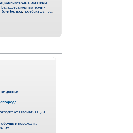
ов
,
компьютерные магазины
hiba
,
адреса компьютерных
тбуки toshiba
,
ноутбуки toshiba
,
ынке данных
Новгорода
реходит от автоматизации
 обсудили переход на
истем