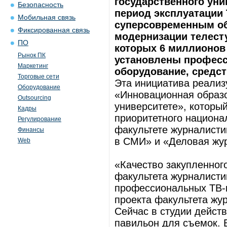
государственного уни
Безопасность
период эксплуатации 
Мобильная связь
суперсовременным о
Фиксированная связь
модернизации телесту
ПО
которых 6 миллионов 
Рынок ПК
установлены професс
Маркетинг
оборудование, средст
Торговые сети
Эта инициатива реализ
Оборудование
«Инновационная образо
Outsourcing
университете», которы
Кадры
приоритетного национа
Регулирование
факультете журналисти
Финансы
в СМИ» и «Деловая жур
Web
«Качество закупленног
факультета журналисти
профессиональных ТВ-к
проекта факультета жу
Сейчас в студии дейст
павильон для съемок. 