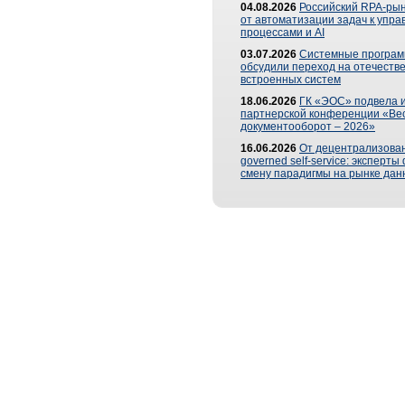
04.08.2026
Российский RPA-рын
от автоматизации задач к упр
процессами и AI
03.07.2026
Системные програ
обсудили переход на отечеств
встроенных систем
18.06.2026
ГК «ЭОС» подвела и
партнерской конференции «Ве
документооборот – 2026»
16.06.2026
От децентрализован
governed self-service: эксперт
смену парадигмы на рынке дан