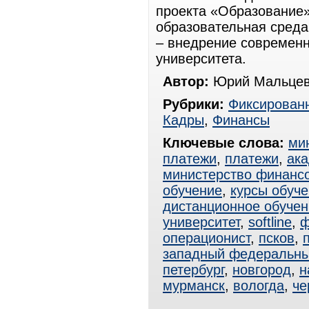
проекта «Образование
образовательная среда
– внедрение современн
университета.
Автор:
Юрий Мальцев
Рубрики:
Фиксированн
Кадры
,
Финансы
Ключевые слова:
ми
платежи
,
платежи
,
ак
министерство финанс
обучение
,
курсы обуч
дистанционное обучен
университет
,
softline
,
ф
операционист
,
псков
,
западный федеральны
петербург
,
новгород
,
н
мурманск
,
вологда
,
че