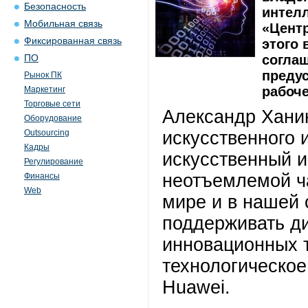
Безопасность
интел
Мобильная связь
«Центр
Фиксированная связь
этого
соглаш
ПО
преду
Рынок ПК
рабоч
Маркетинг
Торговые сети
Александр Хани
Оборудование
Outsourcing
искусственного 
Кадры
искусственный и
Регулирование
неотъемлемой ча
Финансы
Web
мире и в нашей 
поддерживать д
инновационных 
технологическое
Huawei.