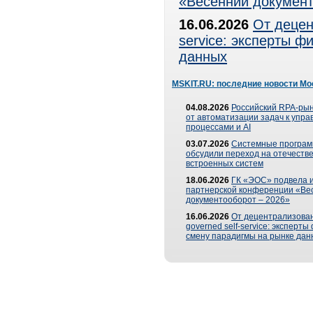
«Весенний документ
16.06.2026
От децен
service: эксперты 
данных
MSKIT.RU: последние новости Мо
04.08.2026
Российский RPA-рын
от автоматизации задач к упр
процессами и AI
03.07.2026
Системные програ
обсудили переход на отечеств
встроенных систем
18.06.2026
ГК «ЭОС» подвела и
партнерской конференции «Ве
документооборот – 2026»
16.06.2026
От децентрализован
governed self-service: эксперт
смену парадигмы на рынке дан