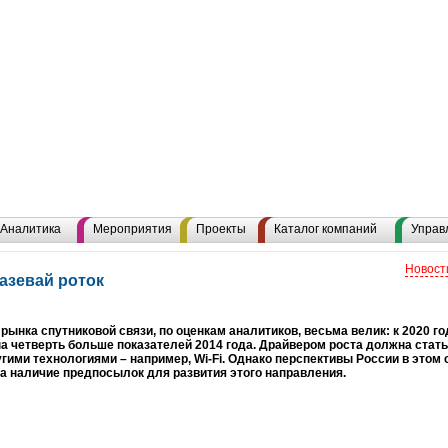
Аналитика
Мероприятия
Проекты
Каталог компаний
Управ
Новост
азевай роток
рынка спутниковой связи, по оценкам аналитиков, весьма велик: к 2020 г
на четверть больше показателей 2014 года. Драйвером роста должна стат
угими технологиями – например, Wi-Fi. Однако перспективы России в этом 
а наличие предпосылок для развития этого направления.