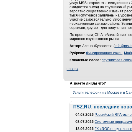
услуг MSS возрастет с сегодняшних 2
ожидается выход на спутниковый ры
вероятно существенно изменят расст
тысяч спутников заявлены на уровне
участие самостоятельно, либо венчу
неохваченные связью районы Земли 
сервисов, другие - для получения пр
По прогнозам, США в ближайшие нес
мирового спутникового рынка.
Автор:
Алена Журавлева (
info@mskit
Рубрики:
Фиксированная связь
,
Моби
Ключевые слова:
спутниковая связ
наверх
А знаете ли Вы что?
Услуги телефонии в Москве и в Сан
ITSZ.RU: последние нов
04.08.2026
Российский RPA-рынок
03.07.2026
Системные программи
18.06.2026
ГК «ЭОС» подвела ит