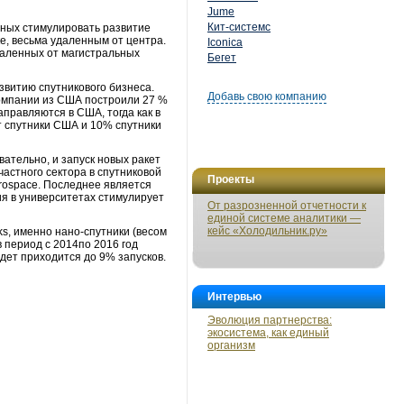
Jume
Кит-системс
обных стимулировать развитие
ке, весьма удаленным от центра.
Iconica
даленных от магистральных
Бегет
звитию спутникового бизнеса.
Добавь свою компанию
 компании из США построили 27 %
аправляются в США, тогда как в
т спутники США и 10% спутники
ательно, и запуск новых ракет
частного сектора в спутниковой
Проекты
erospace. Последнее является
ия в университетах стимулирует
От разрозненной отчетности к
единой системе аналитики —
кейс «Холодильник.ру»
s, именно нано-спутники (весом
в период с 2014по 2016 год
удет приходится до 9% запусков.
Интервью
Эволюция партнерства:
экосистема, как единый
организм