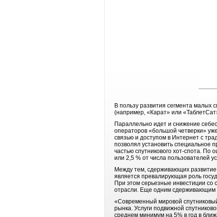
В пользу развития сегмента малых с
(например, «Карат» или «ТаблетСат»
Параллельно идет и снижение себес
операторов «большой четверки» уже
связью и доступом в Интернет с тра
позволял установить специальное 
частью спутникового хот-спота. По о
или 2,5 % от числа пользователей у
Между тем, сдерживающих развитие 
является превалирующая роль госуда
При этом серьезные инвестиции со с
отрасли. Еще одним сдерживающим 
«Современный мировой спутниковый 
рынка. Услуги подвижной спутниково
среднем минимум на 5% в год в ближа