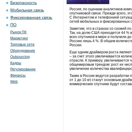
Безопасность
Россия, по оценкам аналитиков комп
Мобильная связь
спутниковой связи. Прежде всего, э
Фиксированная связь
С Интернетом и телефонией ситуаци
сетей мобильных и фиксированных 
ПО
Заметим, что в странах со схожей п
Рынок ПК
Так, на долю США приходится 44 % в
всех спутников в мире и получили до
Маркетинг
Россию лишь 4 %. В общем количеств
Торговые сети
России.
Оборудование
Еще одним драйвером роста являютс
– за счет этого увеличивается колич
Outsourcing
отрасли. К примеру, увеличивается ч
Кадры
общемировым трендом: рост их числа
увеличение количества квалифициро
Регулирование
Финансы
Также в России ведутся разработки 
от 1 до 10 кг) станут основным драй
Web
коммерческие спутники будут состав