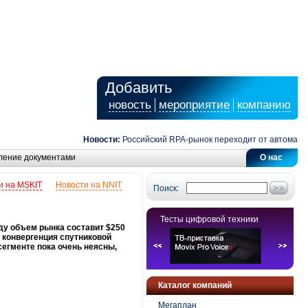
Добавить
новость
мероприятие
компанию
Новости:
Российский RPA-рынок переходит от автоматизаци
ление документами
О нас
и на MSKIT
Новости на NNIT
Поиск:
Тесты цифровой техники
оду объем рынка составит $250
ь конвергенция спутниковой
сегменте пока очень неясны,
Каталог компаний
Мегаплан