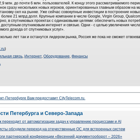
,9 млн. до почти 6 млн. пользователей. К концу этого рассматриваемого перио
нок сразу нескольких новых игроков, ориентированных главным образом на м
ановку сил на рынке. Уже сейчас совокупные инвестиции в построение новых
 более 21 млрд долл. Крупные компании в числе Google, Virgin Group, Qualc
рно, в спутниковых проектах с одинаковыми целями: обеспечить новых потр
доступным спутниковым интернет и связью. Одни - с целью увеличения числ
ямого дохода от спутниковых услуг».
колько лет так и останутся лидером рынка, Россия же пока не сможет отвое
.ru
)
льная связь
,
Интернет
,
Оборудование
,
Финансы
ь
кт-Петербурге Вам предоставит CityTelecom.ru.
ости Петербурга и Северо-Запада
 переходит от автоматизации задач к управлению процессами и AI
сты обсудили переход на отечественные ОС для встроенных систем
оги партнерской конференции «Весенний документооборот – 2026»