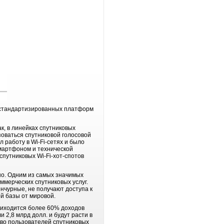
ия стандартизированных платформ
к, в линейках спутниковых
оваться спутниковой голосовой
 работу в Wi-Fi-сетях и было
мартфоном и технической
 спутниковых Wi-Fi-хот-спотов
но. Одним из самых значимых
ммерческих спутниковых услуг.
енчурные, не получают доступа к
й базы от мировой.
риходится более 60% доходов
 2,8 млрд долл. и будут расти в
ство пользователей спутниковых