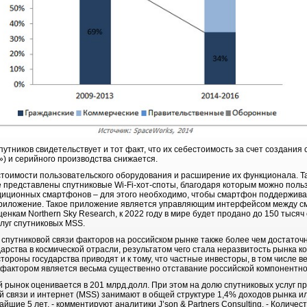
путников свидетельствует и тот факт, что их себестоимость за счет создан
) и серийного производства снижается.
тоимости пользовательского оборудования и расширение их функционала. Та
 представлены спутниковые Wi-Fi-хот-споты, благодаря которым можно польз
диционных смартфонов – для этого необходимо, чтобы смартфон поддерживал
приложение. Такое приложение является управляющим интерфейсом между с
ценкам Northern Sky Research, к 2022 году в мире будет продано до 150 тысяч
слуг спутниковых MSS.
спутниковой связи факторов на российском рынке также более чем достаточ
рства в космической отрасли, результатом чего стала неразвитость рынка ко
тороны государства приводят и к тому, что частные инвесторы, в том числе в
фактором является весьма существенно отставание российской компонентно
рынок оценивается в 201 млрд.долл. При этом на долю спутниковых услуг п
й связи и интернет (MSS) занимают в общей структуре 1,4% доходов рынка или
йшие 5 лет, - комментируют аналитики J’son & Partners Consulting. - Количе