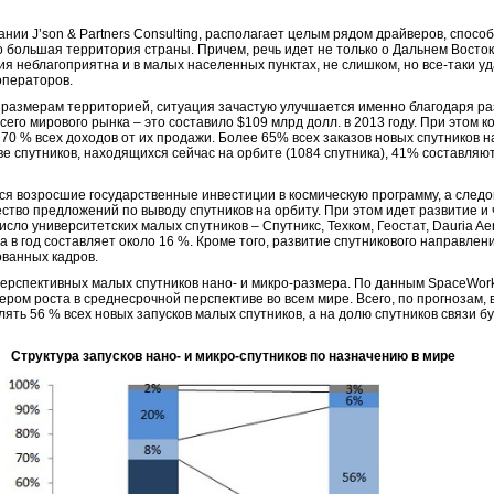
ании J’son & Partners Consulting, располагает целым рядом драйверов, спос
то большая территория страны. Причем, речь идет не только о Дальнем Восто
я неблагоприятна и в малых населенных пунктах, не слишком, но все-таки у
операторов.
о размерам территорией, ситуация зачастую улучшается именно благодаря ра
сего мирового рынка – это составило $109 млрд долл. в 2013 году. При этом
 70 % всех доходов от их продажи. Более 65% всех заказов новых спутников н
е спутников, находящихся сейчас на орбите (1084 спутника), 41% составляю
я возросшие государственные инвестиции в космическую программу, а следов
ество предложений по выводу спутников на орбиту. При этом идет развитие и 
исло университетских малых спутников – Спутникс, Техком, Геостат, Dauria A
 в год составляет около 16 %. Кроме того, развитие спутникового направлен
ванных кадров.
перспективных малых спутников нано- и микро-размера. По данным SpaceWork
вером роста в среднесрочной перспективе во всем мире. Всего, по прогнозам, 
лять 56 % всех новых запусков малых спутников, а на долю спутников связи б
Структура запусков нано- и микро-спутников по назначению в мире