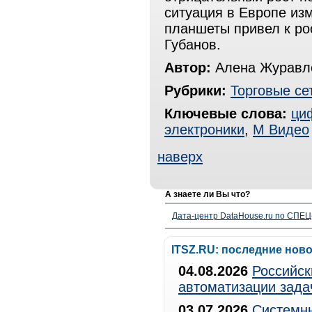
ситуация в Европе из
планшеты привел к ро
Губанов.
Автор:
Алена Журавле
Рубрики:
Торговые се
Ключевые слова:
ци
электроники
,
М Видео
наверх
А знаете ли Вы что?
Дата-центр DataHouse.ru по СПЕЦ-
ITSZ.RU: последние нов
04.08.2026
Российск
автоматизации зада
03.07.2026
Системны