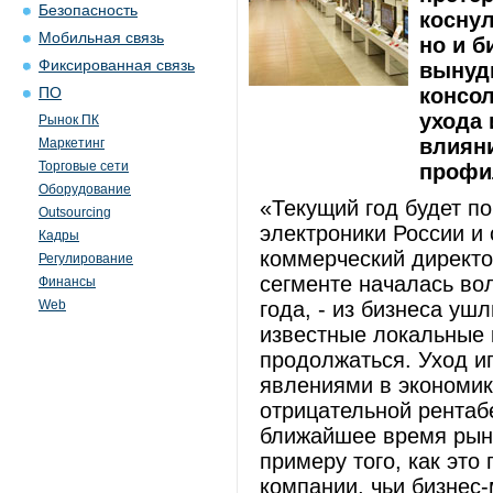
Безопасность
коснул
Мобильная связь
но и б
Фиксированная связь
вынуд
консол
ПО
ухода 
Рынок ПК
влияни
Маркетинг
Торговые сети
профил
Оборудование
«Текущий год будет п
Outsourcing
электроники России и
Кадры
коммерческий директо
Регулирование
сегменте началась во
Финансы
Web
года, - из бизнеса ушл
известные локальные 
продолжаться. Уход и
явлениями в экономик
отрицательной рентаб
ближайшее время рыно
примеру того, как это
компании, чьи бизнес