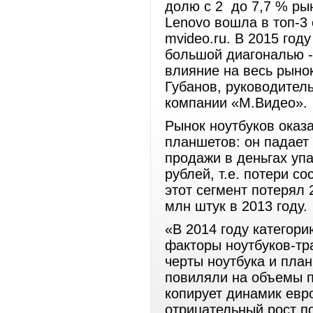
долю с 2 до 7,7 % рын
Lenovo вошла в топ-3
mvideo.ru. В 2015 год
большой диагональю -
влияние на весь рыно
Губанов, руководител
компании «М.Видео».
Рынок ноутбуков оказ
планшетов: он падает 
продажи в деньгах упа
рублей, т.е. потери с
этот сегмент потерял 
млн штук в 2013 году.
«В 2014 году категор
факторы ноутбуков-тр
черты ноутбука и пла
повиляли на объемы п
копирует динамик евр
отрицательный рост по