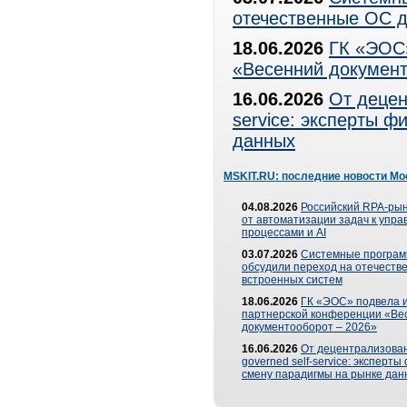
отечественные ОС д
18.06.2026
ГК «ЭОС»
«Весенний документ
16.06.2026
От децен
service: эксперты 
данных
MSKIT.RU: последние новости Мо
04.08.2026
Российский RPA-рын
от автоматизации задач к упр
процессами и AI
03.07.2026
Системные програ
обсудили переход на отечеств
встроенных систем
18.06.2026
ГК «ЭОС» подвела и
партнерской конференции «Ве
документооборот – 2026»
16.06.2026
От децентрализован
governed self-service: эксперт
смену парадигмы на рынке дан