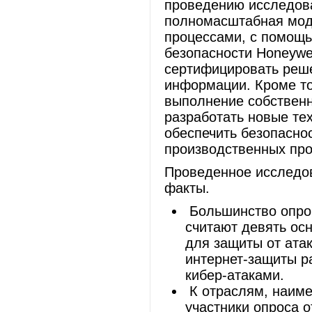
проведению исследова
полномасштабная моде
процессами, с помощ
безопасности Honeywel
сертифицировать реш
информации. Кроме то
выполнение собственн
разработать новые те
обеспечить безопасно
производственных про
Проведенное исследов
факты.
Большинство опрош
считают девять ос
для защиты от ата
интернет-защиты р
кибер-атаками.
К отраслям, наиме
участники опроса о