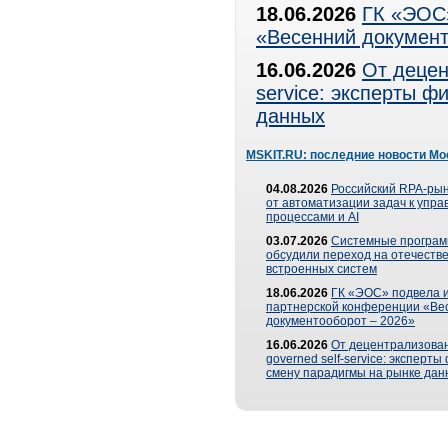
18.06.2026
ГК «ЭОС»
«Весенний документ
16.06.2026
От децен
service: эксперты 
данных
MSKIT.RU: последние новости Мо
04.08.2026
Российский RPA-рын
от автоматизации задач к упр
процессами и AI
03.07.2026
Системные програ
обсудили переход на отечеств
встроенных систем
18.06.2026
ГК «ЭОС» подвела и
партнерской конференции «Ве
документооборот – 2026»
16.06.2026
От децентрализован
governed self-service: эксперт
смену парадигмы на рынке дан