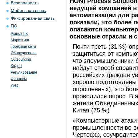
HON) Process Solutio
Безопасность
ведущей компанией в
Мобильная связь
автоматизации для р
Фиксированная связь
показали, что более 
ПО
опасаются компьютер
Рынок ПК
основные отрасли и с
Маркетинг
Почти треть (31 %) оп
Торговые сети
защититься от компью
Оборудование
Outsourcing
что злоумышленники бу
Кадры
найдут способ справи
Регулирование
российских граждан ув
Финансы
хорошо подготовлены 
Web
опрошенных), это боль
проводился опрос. В 
жители Объединенных 
Китая (75 %)
«Компьютерные атаки
промышленности во вс
Чертофф, соучредител