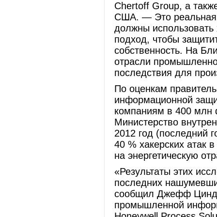
Chertoff Group, а так
США. — Это реальная
должны использовать
подход, чтобы защити
собственность. На Бл
отрасли промышленнос
последствия для прои
По оценкам правитель
информационной защит
компаниям в 400 млн 
Министерство внутрен
2012 год (последний г
40 % хакерских атак 
на энергетическую отр
«Результаты этих иссл
последних нашумевших
сообщил Джефф Цинде
промышленной информ
Honeywell Process So