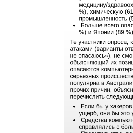
медицину/здравоох
%), химическую (6
промышленность (5
Больше всего опас
%) и Японии (89 %)
Те участники опроса, 
атаками (варианты от
не опасаюсь»), не см
объясняющий их позиц
опасаются компьютерн
серьезных происшеств
популярна в Австрали
прочих причин, объяс
перечислить следующ
Если бы у хакеров
ущерб, они бы это 
Средства компьюте
справлялись с бол