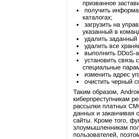
призванное застав
получить информац
каталогах;
загрузить на упра
указанный в коман
удалить заданный 
удалить все храня
выполнить DDoS-ат
установить связь 
специальные пара
изменить адрес уп
очистить черный с
Таким образом, Androi
киберпреступникам ре
рассылки платных СМ
данных и заканчивая 
сайты. Кроме того, ф
злоумышленникам полу
пользователей, поэто