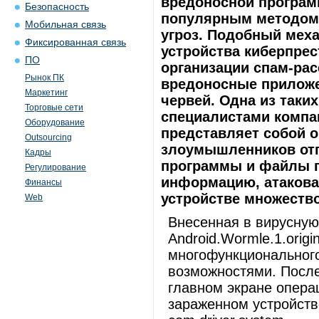
вредоносной програм
Безопасность
популярным методом 
Мобильная связь
угроз. Подобный мех
Фиксированная связь
устройства киберпрес
ПО
организации спам-ра
Рынок ПК
вредоносные приложе
Маркетинг
червей. Одна из таки
Торговые сети
специалистами компан
Оборудование
представляет собой о
Outsourcing
злоумышленников отп
Кадры
программы и файлы п
Регулирование
информацию, атакова
Финансы
устройстве множеств
Web
Внесенная в вирусную
Android.Wormle.1.origi
многофункциональног
возможностями. После
главном экране опера
зараженном устройств