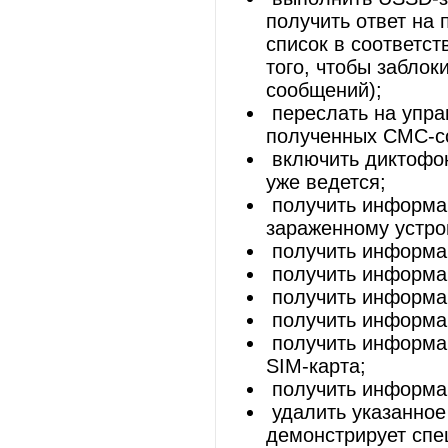
получить ответ на 
список в соответст
того, чтобы забло
сообщений);
переслать на упр
полученных СМС-со
включить диктофон
уже ведется;
получить информац
зараженному устро
получить информац
получить информац
получить информа
получить информа
получить информац
SIM-карта;
получить информа
удалить указанное
демонстрирует спе