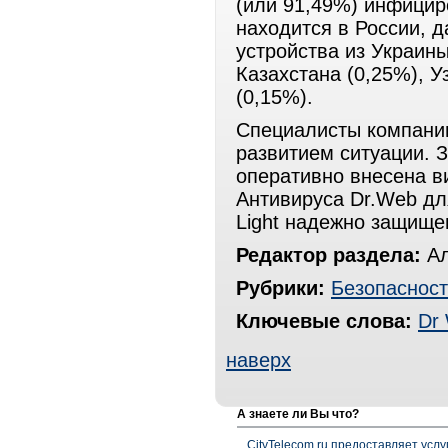
(или 91,49%) инфицир
находится в России, 
устройства из Украины
Казахстана (0,25%), У
(0,15%).
Специалисты компани
развитием ситуации. 
оперативно внесена в
Антивируса Dr.Web для
Light надежно защище
Редактор раздела:
Ал
Рубрики:
Безопасност
Ключевые слова:
Dr
наверх
А знаете ли Вы что?
CityTelecom.ru предоставляет услу