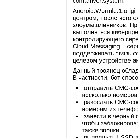
com.driver.system.
Android.Wormle.1.orig
центром, после чего 
злоумышленников. При
выполняться киберпре
контролирующего серв
Cloud Messaging – се
поддерживать связь с
целевом устройстве ак
Данный троянец обла
В частности, бот спо
отправить СМС-соо
несколько номеров
разослать СМС-соо
номерам из телефо
занести в черный 
чтобы заблокирова
также звонки;
выполнить USSD-за